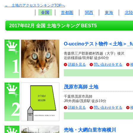
→ 土地のアクセスランキングTOPへ
全国
首都圏
関西
東海
北陸
2017年02月 全国 土地ランキング BEST5
O-uccinoテスト物件＜土地＞_fu
青森県三戸郡新郷村西越（大字）後沢
近鉄橿原線/筒井駅 徒歩60分
詳細を見る
問い合わせをする
茂原市高師 土地
千葉県茂原市高師
JR外房線/茂原駅 徒歩19分
詳細を見る
問い合わせをする
売地・大網白里市南横川