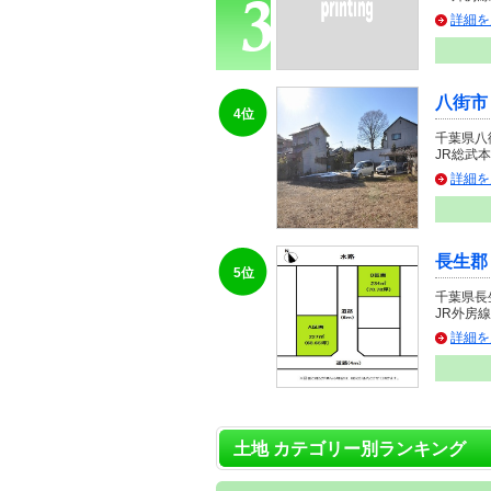
詳細を
八街市
4位
千葉県八
JR総武本
詳細を
長生郡
5位
千葉県長
JR外房線
詳細を
土地 カテゴリー別ランキング