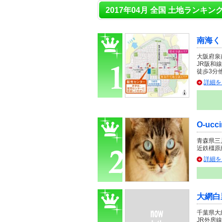
2017年04月 全国 土地ランキング
南海く
大阪府泉
JR阪和
徒歩3分
詳細を
O-uc
青森県三
近鉄橿原線
詳細を
大網白
千葉県大
JR外房線