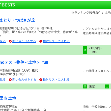
 BEST5
※ランキング該当条件： 土
まとり・つばさが丘
南郡熊取町つばさが丘北2丁目3番134他
こどもを大らかには
線「熊取」駅下車バス約15分「つばさが丘中央」停留所下車
建築時期や建築業者
他
見る
問い合わせをする
検討リストに入れる
716万円～
価
1,198・・・
cinoテスト物件＜土地＞_full
戸郡新郷村西越（大字）後沢
この物件は実在しな
/筒井駅 徒歩60分
見る
問い合わせをする
検討リストに入れる
未定
価
土
里市 土地
網白里市駒込
増穂中学校890ｍ。
/大網駅 バス/ 12分 北飯塚停歩10分