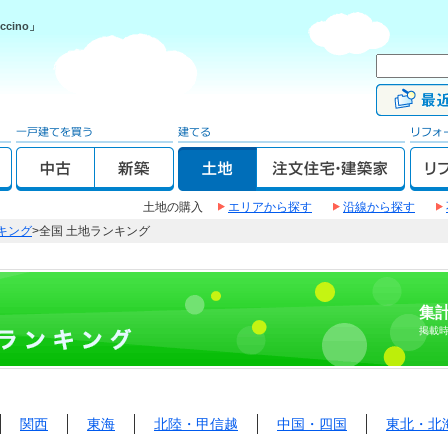
cino」
土地の購入
エリアから探す
沿線から探す
キング
>全国 土地ランキング
集計
掲載
関西
東海
北陸・甲信越
中国・四国
東北・北