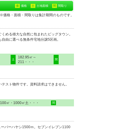
価
価格
土
土地面積
間
間取り
地※価格・面積・間取りは集計期間のものです。
ぐくめる雄大な自然に包まれたビッグタウン。
も自由に選べる無条件宅地分譲5区画。
182.95㎡～
土
間
211・・・
いテスト物件です。資料請求はできません。
100㎡・1000㎡土・・・
間
スーパーハヤシ1500ｍ。セブンイレブン1100