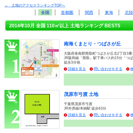
→ 土地のアクセスランキングTOPへ
全国
首都圏
関西
東海
北陸
2014年10月 全国 110㎡以上 土地ランキング BEST5
南海くまとり・つばさが丘
大阪府泉南郡熊取町つばさが丘北2丁目3番1
JR阪和線「熊取」駅下車バス約15分「つ
徒歩3分他
詳細を見る
問い合わせをする
茂原市弓渡 土地
千葉県茂原市弓渡
JR外房線/本納駅 徒歩63分
詳細を見る
問い合わせをする