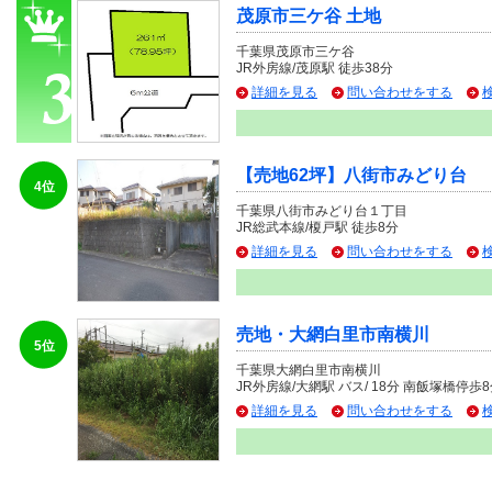
茂原市三ケ谷 土地
千葉県茂原市三ケ谷
JR外房線/茂原駅 徒歩38分
詳細を見る
問い合わせをする
【売地62坪】八街市みどり台
4位
千葉県八街市みどり台１丁目
JR総武本線/榎戸駅 徒歩8分
詳細を見る
問い合わせをする
売地・大網白里市南横川
5位
千葉県大網白里市南横川
JR外房線/大網駅 バス/ 18分 南飯塚橋停歩
詳細を見る
問い合わせをする