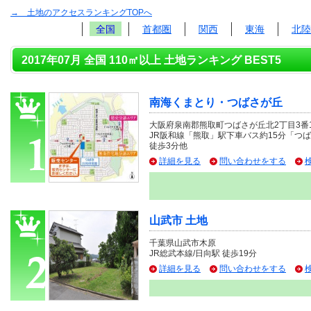
→ 土地のアクセスランキングTOPへ
全国
首都圏
関西
東海
北陸
2017年07月 全国 110㎡以上 土地ランキング BEST5
南海くまとり・つばさが丘
大阪府泉南郡熊取町つばさが丘北2丁目3番1
JR阪和線「熊取」駅下車バス約15分「つ
徒歩3分他
詳細を見る
問い合わせをする
山武市 土地
千葉県山武市木原
JR総武本線/日向駅 徒歩19分
詳細を見る
問い合わせをする