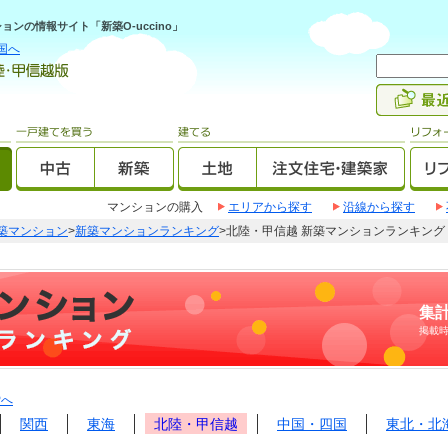
ンの情報サイト「新築O-uccino」
国へ
マンションの購入
エリアから探す
沿線から探す
築マンション
>
新築マンションランキング
>北陸・甲信越 新築マンションランキング
集計
掲載
Pへ
関西
東海
北陸・甲信越
中国・四国
東北・北