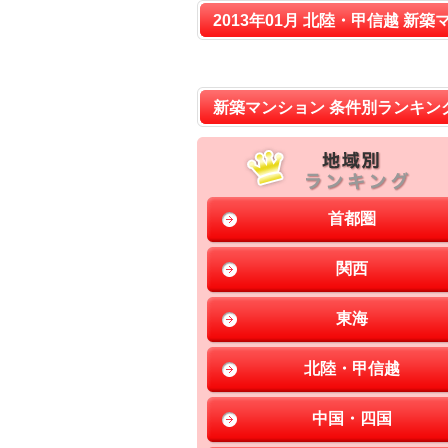
2013年01月 北陸・甲信越 新築
新築マンション 条件別ランキン
首都圏
関西
東海
北陸・甲信越
中国・四国