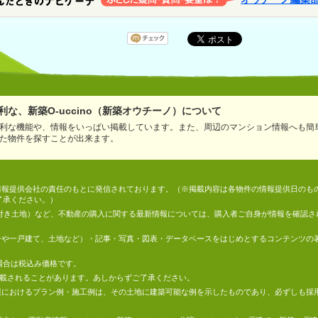
な、新築O-uccino（新築オウチーノ）について
利な機能や、情報をいっぱい掲載しています。また、周辺のマンション情報へも簡
た物件を探すことが出来ます。
情報は、情報提供会社の責任のもとに発信されております。（※掲載内容は各物件の情報提供日の
了承ください。）
件付き土地）など、不動産の購入に関する最新情報については、購入者ご自身が情報を確認さ
マンションや一戸建て、土地など）・記事・写真・図表・データベースをはじめとするコンテンツ
場合は税込み価格です。
掲載されることがあります。あしからずご了承ください。
地の情報におけるプラン例・施工例は、その土地に建築可能な例を示したものであり、必ずしも