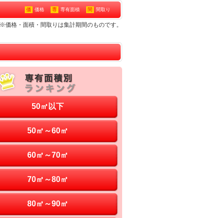
価
価格
専
専有面積
間
間取り
ン※価格・面積・間取りは集計期間のものです。
50㎡以下
50㎡～60㎡
60㎡～70㎡
70㎡～80㎡
80㎡～90㎡