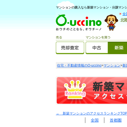
マンションの購入なら新築マンション・分譲マンショ
全
住宅・不動産情報のO-uccino
>
マンション
>
新
→ 新築マンションのアクセスランキングTO
全国
首都圏