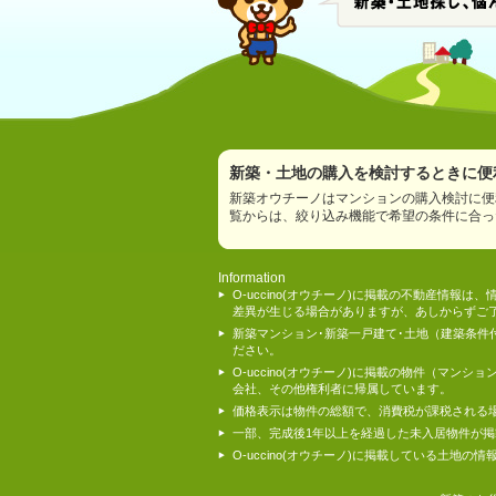
新築・土地の購入を検討するときに便利
新築オウチーノはマンションの購入検討に便
覧からは、絞り込み機能で希望の条件に合っ
Information
O-uccino(オウチーノ)に掲載の不動産
差異が生じる場合がありますが、あしからずご
新築マンション･新築一戸建て･土地（建築条
ださい。
O-uccino(オウチーノ)に掲載の物件（
会社、その他権利者に帰属しています。
価格表示は物件の総額で、消費税が課税される
一部、完成後1年以上を経過した未入居物件が
O-uccino(オウチーノ)に掲載している土