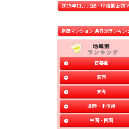
2015年11月 北陸・甲信越 新築
新築マンション 条件別ランキン
首都圏
関西
東海
北陸・甲信越
中国・四国