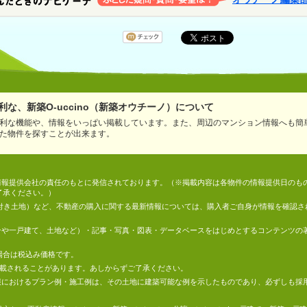
な、新築O-uccino（新築オウチーノ）について
利な機能や、情報をいっぱい掲載しています。また、周辺のマンション情報へも簡
た物件を探すことが出来ます。
情報は、情報提供会社の責任のもとに発信されております。（※掲載内容は各物件の情報提供日の
了承ください。）
件付き土地）など、不動産の購入に関する最新情報については、購入者ご自身が情報を確認さ
マンションや一戸建て、土地など）・記事・写真・図表・データベースをはじめとするコンテンツ
場合は税込み価格です。
掲載されることがあります。あしからずご了承ください。
地の情報におけるプラン例・施工例は、その土地に建築可能な例を示したものであり、必ずしも