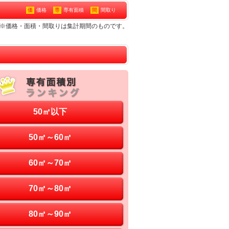
価
価格
専
専有面積
間
間取り
ン※価格・面積・間取りは集計期間のものです。
50㎡以下
50㎡～60㎡
60㎡～70㎡
70㎡～80㎡
80㎡～90㎡