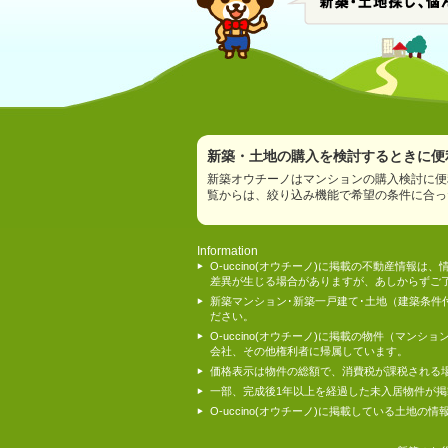
新築・土地の購入を検討するときに便利
新築オウチーノはマンションの購入検討に便
覧からは、絞り込み機能で希望の条件に合っ
Information
O-uccino(オウチーノ)に掲載の不動産
差異が生じる場合がありますが、あしからずご
新築マンション･新築一戸建て･土地（建築条
ださい。
O-uccino(オウチーノ)に掲載の物件（
会社、その他権利者に帰属しています。
価格表示は物件の総額で、消費税が課税される
一部、完成後1年以上を経過した未入居物件が
O-uccino(オウチーノ)に掲載している土