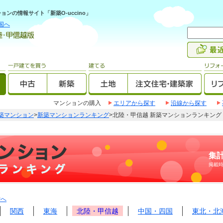
ンの情報サイト「新築O-uccino」
国へ
マンションの購入
エリアから探す
沿線から探す
築マンション
>
新築マンションランキング
>北陸・甲信越 新築マンションランキング
集計
掲載
Pへ
関西
東海
北陸・甲信越
中国・四国
東北・北