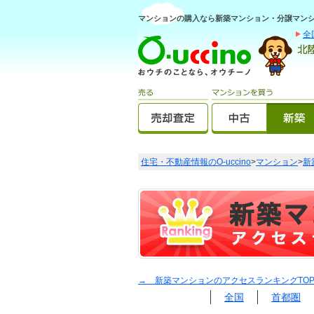
マンションの購入なら新築マンション・分譲マンショ
全
住宅・不動産情報のO-uccino
>
マンション
>
新
→ 新築マンションのアクセスランキングTO
全国
首都圏