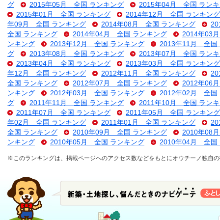
グ
2015年05月 全国 ランキング
2015年04月 全国 ラン
2015年01月 全国 ランキング
2014年12月 全国 ランキング
年09月 全国 ランキング
2014年08月 全国 ランキング
2
全国 ランキング
2014年04月 全国 ランキング
2014年0
ンキング
2013年12月 全国 ランキング
2013年11月 全
グ
2013年08月 全国 ランキング
2013年07月 全国 ラン
2013年04月 全国 ランキング
2013年03月 全国 ランキング
年12月 全国 ランキング
2012年11月 全国 ランキング
2
全国 ランキング
2012年07月 全国 ランキング
2012年0
ンキング
2012年03月 全国 ランキング
2012年02月 全
グ
2011年11月 全国 ランキング
2011年10月 全国 ラン
2011年07月 全国 ランキング
2011年05月 全国 ランキング
年02月 全国 ランキング
2011年01月 全国 ランキング
2
全国 ランキング
2010年09月 全国 ランキング
2010年0
ンキング
2010年05月 全国 ランキング
2010年04月 全
※このランキングは、掲載ページへのアクセス数などをもとにオウチーノ独自の