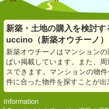
新築・土地の購入を検討す
uccino（新築オウチーノ
新築オウチーノはマンションの
ぱい掲載しています。また、周
スできます。マンションの物件
件に合った物件を探すことが出
Information