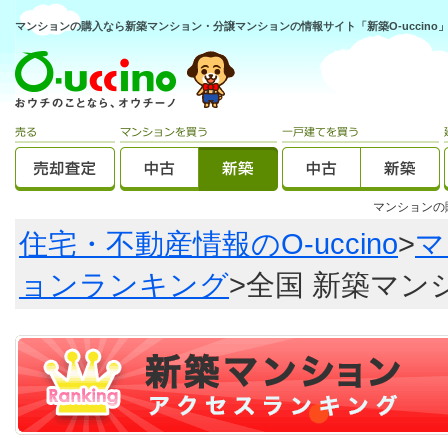
マンションの購入なら新築マンション・分譲マンションの情報サイト「新築O-uccino
マンション
住宅・不動産情報のO-uccino
>
マ
ョンランキング
>全国 新築マ