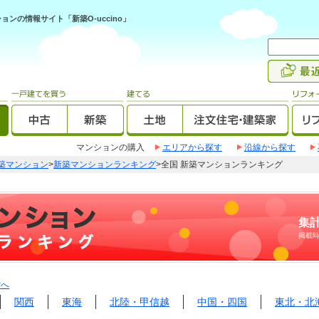
ンの情報サイト「新築O-uccino」
マンションの購入
エリアから探す
沿線から探す
築マンション
>
新築マンションランキング
>全国 新築マンションランキング
集計
掲載
Pへ
関西
東海
北陸・甲信越
中国・四国
東北・北