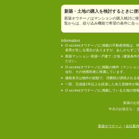
新築・土地の購入を検討するときに便利
新築オウチーノはマンションの購入検討に便
覧からは、絞り込み機能で希望の条件に合っ
Information
O-uccino(オウチーノ)に掲載の不動産
差異が生じる場合がありますが、あしからずご
新築マンション･新築一戸建て･土地（建築条
ださい。
O-uccino(オウチーノ)に掲載の物件（
会社、その他権利者に帰属しています。
価格表示は物件の総額で、消費税が課税される
一部、完成後1年以上を経過した未入居物件が
O-uccino(オウチーノ)に掲載している土
新築のお
中古のお役立ち：
新築オウチーノ
|
会社案