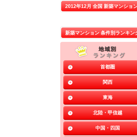
2012年12月 全国 新築マンショ
新築マンション 条件別ランキン
首都圏
関西
東海
北陸・甲信越
中国・四国