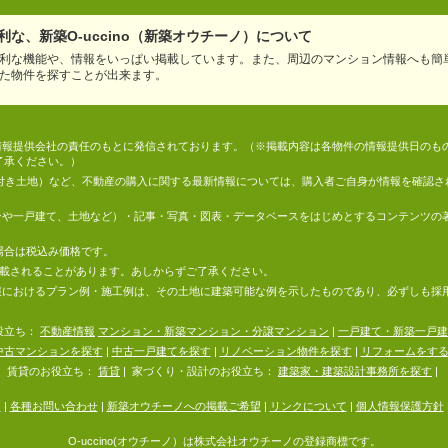
な、新築O-uccino（新築オウチーノ）について
利な機能や、情報をいっぱい掲載しています。また、周辺のマンション情報へも簡
た物件を探すことが出来ます。
情報は、情報提供会社の責任のもとに発信されております。（※掲載内容は各物件の情報提供日の
了承ください。）
件付き土地）など、不動産の購入に関する最新情報については、購入者ご自身が情報を確認さ
マンションや一戸建て、土地など）・記事・写真・図表・データベースをはじめとするコンテンツ
場合は税込み価格です。
掲載されることがあります。あしからずご了承ください。
地の情報におけるプラン例・施工例は、その土地に建築可能な例を示したものであり、必ずしも
役立ち：
不動産情報
マンション・新築マンション・分譲マンション
|
一戸建て・新築一戸建
中古マンションを探す
|
中古一戸建てを探す
|
リノベーション物件を探す
|
リフォームをす
賃貸のお役立ち：
賃貸
|
家づくり・設計のお役立ち：
建築家・建築設計事務所を探す
|
内
|
各種お問い合わせ
|
新築オウチーノへの掲載ご希望
|
リンクについて
|
個人情報保護方針
O-uccino(オウチーノ）は株式会社オウチーノの登録商標です。