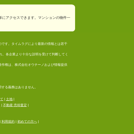
単にアクセスできます。マンションの物件一
ものです。タイムラグにより最新の情報とは若干
れ、各企業より十分な説明を受けて判断してく
の著作権は、株式会社オウチーノおよび情報提供
採用する義務はありません。
て
|
土地
|
る
|
不動産 売却査定
|
|
利用規約
|
初めての方へ
|