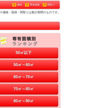
価
価格
専
専有面積
間
間取り
ン※価格・面積・間取りは集計期間のものです。
50㎡以下
50㎡～60㎡
60㎡～70㎡
70㎡～80㎡
80㎡～90㎡