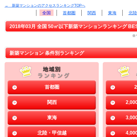
→ 新築マンションのアクセスランキングTOPへ
全国
首都圏
関西
東海
北陸
2018年03月 全国 50㎡以下新築マンションランキング BES
※
新築マンション 条件別ランキング
首都圏
関西
2,0
東海
3,0
北陸・甲信越
4,0