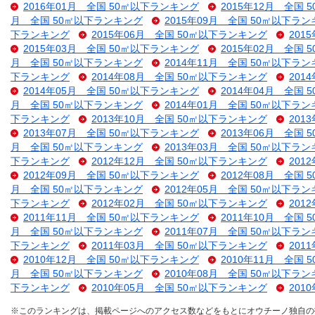
2016年01月 全国 50㎡以下ランキング
2015年12月 全国
月 全国 50㎡以下ランキング
2015年09月 全国 50㎡以下ラ
下ランキング
2015年06月 全国 50㎡以下ランキング
201
2015年03月 全国 50㎡以下ランキング
2015年02月 全国
月 全国 50㎡以下ランキング
2014年11月 全国 50㎡以下ラ
下ランキング
2014年08月 全国 50㎡以下ランキング
201
2014年05月 全国 50㎡以下ランキング
2014年04月 全国
月 全国 50㎡以下ランキング
2014年01月 全国 50㎡以下ラ
下ランキング
2013年10月 全国 50㎡以下ランキング
201
2013年07月 全国 50㎡以下ランキング
2013年06月 全国
月 全国 50㎡以下ランキング
2013年03月 全国 50㎡以下ラ
下ランキング
2012年12月 全国 50㎡以下ランキング
201
2012年09月 全国 50㎡以下ランキング
2012年08月 全国
月 全国 50㎡以下ランキング
2012年05月 全国 50㎡以下ラ
下ランキング
2012年02月 全国 50㎡以下ランキング
201
2011年11月 全国 50㎡以下ランキング
2011年10月 全国
月 全国 50㎡以下ランキング
2011年07月 全国 50㎡以下ラ
下ランキング
2011年03月 全国 50㎡以下ランキング
201
2010年12月 全国 50㎡以下ランキング
2010年11月 全国
月 全国 50㎡以下ランキング
2010年08月 全国 50㎡以下ラ
下ランキング
2010年05月 全国 50㎡以下ランキング
201
※このランキングは、掲載ページへのアクセス数などをもとにオウチーノ独自の