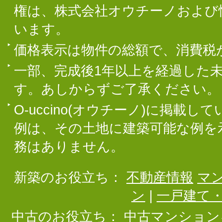
権は、株式会社オウチーノおよび
います。
価格表示は物件の総額で、消費税
一部、完成後1年以上を経過した
す。あしからずご了承ください。
O-uccino(オウチーノ)に掲
例は、その土地に建築可能な例を
務はありません。
新築のお役立ち：
不動産情報
マ
ン
|
一戸建て
中古のお役立ち：
中古マンション