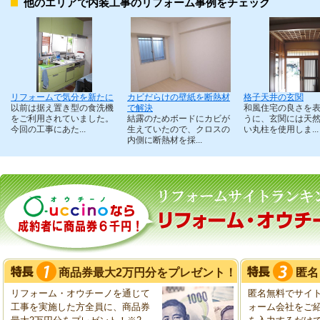
他のエリアで内装工事のリフォーム事例をチェック
リフォームで気分を新たに
カビだらけの壁紙を断熱材
格子天井の玄関
以前は据え置き型の食洗機
で解決
和風住宅の良さを
をご利用されていました。
結露のためボードにカビが
うに、玄関には天
今回の工事にあた...
生えていたので、クロスの
い丸柱を使用しま...
内側に断熱材を採...
商品券最大2万円分をプレゼント！
匿名
リフォーム・オウチーノを通じて
匿名無料でサイ
工事を実施した方全員に、商品券
ォーム会社をご