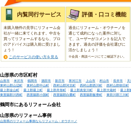
内覧同行サービス
評価・口コミ機能
未購入物件の見学にリフォーム会
過去にリフォーム・オウチーノを
社が一緒に来てくれます。中古を
通じて成約になった案件に対し
買ってリフォームするなら、プロ
て、ユーザーがコメントを記入で
のアドバイスは購入前に受けまし
きます。過去の評価を会社選びに
ょう！
活かしましょう！
このサービスの使い方を見る
※会員・商談ページにてご確認下さい。
山形県の市区町村
山形市
米沢市
鶴岡市
酒田市
新庄市
寒河江市
上山市
村山市
長井市
天
東村山郡山辺町
東村山郡中山町
西村山郡河北町
西村山郡西川町
西村山郡朝日町
最上郡金山町
最上郡最上町
最上郡舟形町
最上郡真室川町
最上郡大蔵村
最上郡
東置賜郡川西町
西置賜郡小国町
西置賜郡白鷹町
西置賜郡飯豊町
東田川郡三川町
鶴岡市にあるリフォーム会社
山形県のリフォーム事例
山形県のリフォーム事例ならリフォーム・オウチーノ