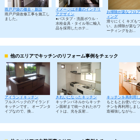
雨戸戸袋の撤去・新設
イメージは洋書のインテリ
お掃除が楽なフロ
雨戸戸袋改修工事を施工し
アデザイン
ィング
ました。
●バスタブ・洗面ボウル・
滑りにくく キズも
水栓金具・タイル等に輸入
い、お掃除が楽な
品を採用したホテ...
ーティングをお...
他のエリアでキッチンのリフォーム事例をチェック
アイランドキッチン
きれいになったキッチン
キッチンを再利用
フルスペックのアイランド
キッチンパネルからキッチ
もともとお使いだ
キッチンです。 オープンタ
ン面材まで統一されたホワ
チンを再利用しまし
イプなので、換...
イトは、光を反射...
造補強しながら...