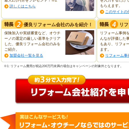
最大2万円分をプレゼント！※2
を入力するだけ
もらえます。
詳しくはこちら
このサイトの
優良リフォーム会社のみを紹介！
リフ
保険加入や実績審査など、オウチ
リフォーム事例
ーノの選定の厳しい基準をクリア
んなが評価した
した、優良リフォーム会社のみを
もあり、リフォ
ご紹介。
ます。
加盟会社一覧を見る
リフォーム事
※1: リフォーム費用が税込200万円未満の場合はキャンペーンの対象外となります。