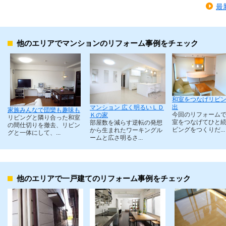
最
他のエリアでマンションのリフォーム事例をチェック
和室をつなげリビ
出
マンション 広く明るいＬＤ
家族みんなで団欒も趣味も
今回のリフォーム
Ｋの家
リビングと隣り合った和室
室をつなげてひと
部屋数を減らす逆転の発想
の間仕切りを撤去、リビン
ビングをつくりだ...
から生まれたワーキングル
グと一体にして、...
ームと広さ明るさ...
他のエリアで一戸建てのリフォーム事例をチェック