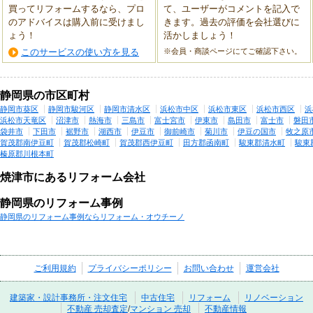
買ってリフォームするなら、プロ
て、ユーザーがコメントを記入で
のアドバイスは購入前に受けまし
きます。過去の評価を会社選びに
ょう！
活かしましょう！
このサービスの使い方を見る
※会員・商談ページにてご確認下さい。
静岡県の市区町村
静岡市葵区
静岡市駿河区
静岡市清水区
浜松市中区
浜松市東区
浜松市西区
浜
浜松市天竜区
沼津市
熱海市
三島市
富士宮市
伊東市
島田市
富士市
磐田
袋井市
下田市
裾野市
湖西市
伊豆市
御前崎市
菊川市
伊豆の国市
牧之原
賀茂郡南伊豆町
賀茂郡松崎町
賀茂郡西伊豆町
田方郡函南町
駿東郡清水町
駿東
榛原郡川根本町
焼津市にあるリフォーム会社
静岡県のリフォーム事例
静岡県のリフォーム事例ならリフォーム・オウチーノ
ご利用規約
プライバシーポリシー
お問い合わせ
運営会社
建築家・設計事務所・注文住宅
中古住宅
リフォーム
リノベーション
不動産 売却査定
/
マンション 売却
不動産情報