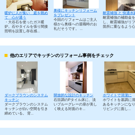
奥様にキッチンリフォーム
暖炉に人が集い 庭を眺め
耐震補強 と 快適水
をプレゼント
て 心が通う
耐震補強の補助金
今回のリフォームはご主人
・大谷石を使ったガス暖
し、耐震補強がリ
様から奥様への退職時のお
炉。石やタイルを張り間接
箇所に重なるよう心.
礼だそうです。 ...
照明を設置し存在感...
他のエリアでキッチンのリフォーム事例をチェック
ダークブラウンのシステム
開放的な設計のキッチン
ホワイトで清潔に
キッチン
石目調のPタイル床に、淡
ホワイトを基調に
ダークブラウンのシステム
いブルーグレーの扉が美し
あるキッチンにな
キッチンが白い空間を引き
く映える対面のキ...
リビングに面し...
締めている。 背...