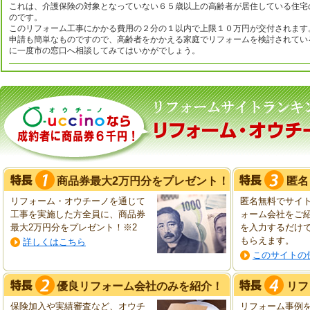
これは、介護保険の対象となっていない６５歳以上の高齢者が居住している住宅
のです。
このリフォーム工事にかかる費用の２分の１以内で上限１０万円が交付されます
申請も簡単なものですので、高齢者をかかえる家庭でリフォームを検討されてい
に一度市の窓口へ相談してみてはいかがでしょう。
商品券最大2万円分をプレゼント！
匿名
リフォーム・オウチーノを通じて
匿名無料でサイ
工事を実施した方全員に、商品券
ォーム会社をご
最大2万円分をプレゼント！※2
を入力するだけ
もらえます。
詳しくはこちら
このサイトの
優良リフォーム会社のみを紹介！
リフ
保険加入や実績審査など、オウチ
リフォーム事例