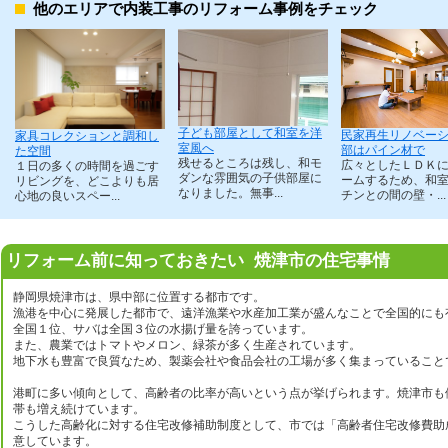
他のエリアで内装工事のリフォーム事例をチェック
子ども部屋として和室を洋
民家再生リノベーシ
家具コレクションと調和し
室風へ
部はパイン材で
た空間
残せるところは残し、和モ
広々としたＬＤＫ
１日の多くの時間を過ごす
ダンな雰囲気の子供部屋に
ームするため、和
リビングを、どこよりも居
なりました。無事...
チンとの間の壁・...
心地の良いスペー...
リフォーム前に知っておきたい 焼津市の住宅事情
静岡県焼津市は、県中部に位置する都市です。
漁港を中心に発展した都市で、遠洋漁業や水産加工業が盛んなことで全国的にも
全国１位、サバは全国３位の水揚げ量を誇っています。
また、農業ではトマトやメロン、緑茶が多く生産されています。
地下水も豊富で良質なため、製薬会社や食品会社の工場が多く集まっていること
港町に多い傾向として、高齢者の比率が高いという点が挙げられます。焼津市も
帯も増え続けています。
こうした高齢化に対する住宅改修補助制度として、市では「高齢者住宅改修費助
意しています。