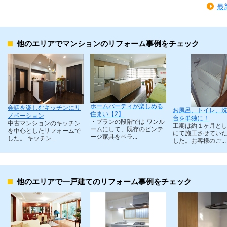
最
他のエリアでマンションのリフォーム事例をチェック
ホームパーティが楽しめる
会話を楽しむキッチンにリ
お風呂、トイレ、
住まい【2】
ノベーション
台を単独に！
・プランの段階では ワンル
中古マンションのキッチン
工期は約１ヶ月と
ームにして、既存のビンテ
を中心としたリフォームで
にて施工させてい
ージ家具をベラ...
した。 キッチン...
した。お客様のご...
他のエリアで一戸建てのリフォーム事例をチェック