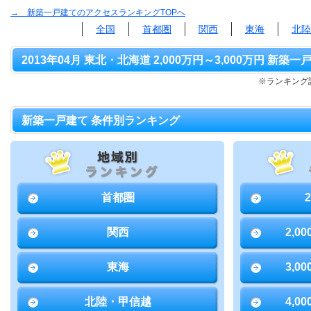
→ 新築一戸建てのアクセスランキングTOPへ
全国
首都圏
関西
東海
北陸
2013年04月 東北・北海道 2,000万円～3,000万円 新築
※ランキング該
新築一戸建て 条件別ランキング
首都圏
関西
2,0
東海
3,0
北陸・甲信越
4,0