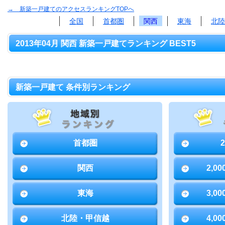
→ 新築一戸建てのアクセスランキングTOPへ
全国
首都圏
関西
東海
北陸
2013年04月 関西 新築一戸建てランキング BEST5
新築一戸建て 条件別ランキング
首都圏
関西
2,0
東海
3,0
北陸・甲信越
4,0