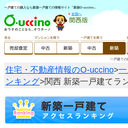
一戸建ての購入なら新築一戸建ての情報サイト「新築O-uccino」
全国へ
一戸建て
住宅・不動産情報のO-uccino
>
一
ンキング
>関西 新築一戸建てラ