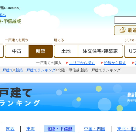
-uccino」
国へ
一戸建ての購入
エリアから探す
沿線から探す
一戸建て
>
新築一戸建てランキング
>北陸・甲信越 新築一戸建てランキング
集計
掲載
へ
関西
東海
北陸・甲信越
中国・四国
東北・北