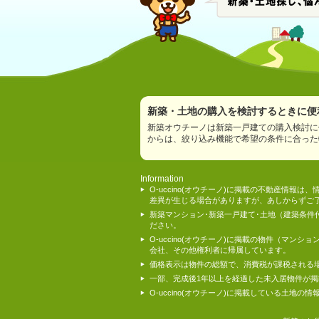
新築・土地の購入を検討するときに便利
新築オウチーノは新築一戸建ての購入検討に
からは、絞り込み機能で希望の条件に合った
Information
O-uccino(オウチーノ)に掲載の不動産
差異が生じる場合がありますが、あしからずご
新築マンション･新築一戸建て･土地（建築条
ださい。
O-uccino(オウチーノ)に掲載の物件（
会社、その他権利者に帰属しています。
価格表示は物件の総額で、消費税が課税される
一部、完成後1年以上を経過した未入居物件が
O-uccino(オウチーノ)に掲載している土