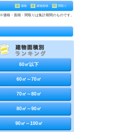
価
価格
建
建物面積
間
間取り
て※価格・面積・間取りは集計期間のものです。
60㎡以下
60㎡～70㎡
70㎡～80㎡
80㎡～90㎡
90㎡～100㎡