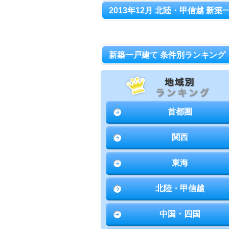
2013年12月 北陸・甲信越 新築
新築一戸建て 条件別ランキング
首都圏
関西
東海
北陸・甲信越
中国・四国