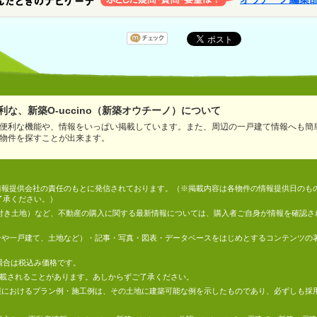
な、新築O-uccino（新築オウチーノ）について
便利な機能や、情報をいっぱい掲載しています。また、周辺の一戸建て情報へも簡
物件を探すことが出来ます。
情報は、情報提供会社の責任のもとに発信されております。（※掲載内容は各物件の情報提供日の
了承ください。）
件付き土地）など、不動産の購入に関する最新情報については、購入者ご自身が情報を確認さ
マンションや一戸建て、土地など）・記事・写真・図表・データベースをはじめとするコンテンツ
場合は税込み価格です。
掲載されることがあります。あしからずご了承ください。
地の情報におけるプラン例・施工例は、その土地に建築可能な例を示したものであり、必ずしも