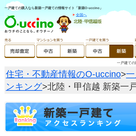
一戸建ての購入なら新築一戸建ての情報サイト「新築O-uccino」
全国へ
一戸建て
住宅・不動産情報のO-uccino
>
一
ンキング
>北陸・甲信越 新築一