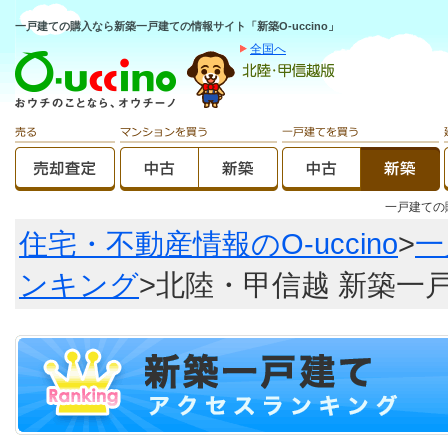
一戸建ての購入なら新築一戸建ての情報サイト「新築O-uccino」
全国へ
一戸建て
住宅・不動産情報のO-uccino
>
一
ンキング
>北陸・甲信越 新築一