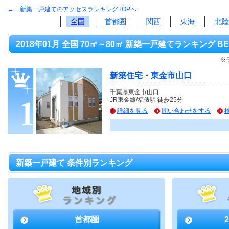
→ 新築一戸建てのアクセスランキングTOPへ
全国
首都圏
関西
東海
北陸
2018年01月 全国 70㎡～80㎡ 新築一戸建てランキング BE
※
新築住宅・東金市山口
千葉県東金市山口
JR東金線/福俵駅 徒歩25分
詳細を見る
問い合わせをする
新築一戸建て 条件別ランキング
首都圏