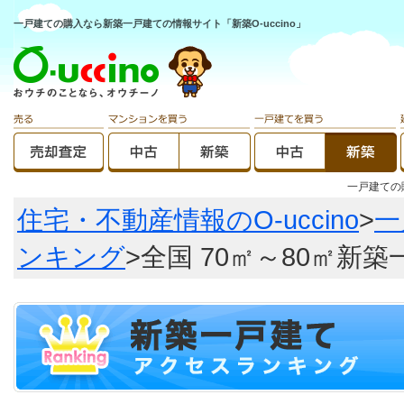
一戸建ての購入なら新築一戸建ての情報サイト「新築O-uccino」
一戸建て
住宅・不動産情報のO-uccino
>
一
ンキング
>全国 70㎡～80㎡新