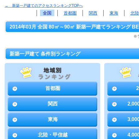
→ 新築一戸建てのアクセスランキングTOPへ
全国
首都圏
関西
東海
北陸
2014年03月 全国 80㎡～90㎡ 新築一戸建てランキング BE
※
新築一戸建て 条件別ランキング
首都圏
関西
2,0
東海
3,0
北陸・甲信越
4,0