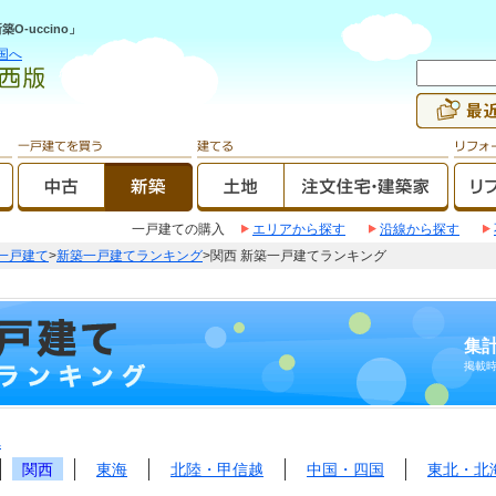
-uccino」
国へ
一戸建ての購入
エリアから探す
沿線から探す
一戸建て
>
新築一戸建てランキング
>関西 新築一戸建てランキング
集計
掲載
へ
関西
東海
北陸・甲信越
中国・四国
東北・北