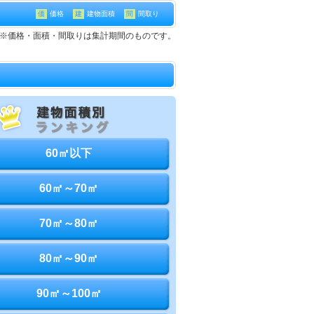
価
価格
建
建物面積
間
間取り
て※価格・面積・間取りは集計期間のものです。
60㎡以下
60㎡～70㎡
70㎡～80㎡
80㎡～90㎡
90㎡～100㎡