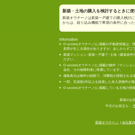
新築・土地の購入を検討するときに便利
新築オウチーノは新築一戸建ての購入検討に
からは、絞り込み機能で希望の条件に合った
Information
O-uccino(オウチーノ)に掲載の不動産
差異が生じる場合がありますが、あしからずご
新築マンション･新築一戸建て･土地（建築条
ださい。
O-uccino(オウチーノ)に掲載の物件（
会社、その他権利者に帰属しています。
価格表示は物件の総額で、消費税が課税される
一部、完成後1年以上を経過した未入居物件が
O-uccino(オウチーノ)に掲載している土
新築のお
中古のお役立ち：
新築オウチーノ
|
会社案