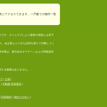
単にアクセスできます。一戸建ての物件一覧
ものです。タイムラグにより最新の情報とは若干
れ、各企業より十分な説明を受けて判断してく
の著作権は、株式会社オウチーノおよび情報提供
採用する義務はありません。
て
|
土地
|
る
|
不動産 売却査定
|
|
利用規約
|
初めての方へ
|