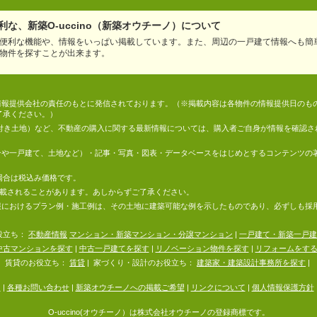
な、新築O-uccino（新築オウチーノ）について
便利な機能や、情報をいっぱい掲載しています。また、周辺の一戸建て情報へも簡
物件を探すことが出来ます。
情報は、情報提供会社の責任のもとに発信されております。（※掲載内容は各物件の情報提供日の
了承ください。）
件付き土地）など、不動産の購入に関する最新情報については、購入者ご自身が情報を確認さ
マンションや一戸建て、土地など）・記事・写真・図表・データベースをはじめとするコンテンツ
場合は税込み価格です。
掲載されることがあります。あしからずご了承ください。
地の情報におけるプラン例・施工例は、その土地に建築可能な例を示したものであり、必ずしも
役立ち：
不動産情報
マンション・新築マンション・分譲マンション
|
一戸建て・新築一戸建
中古マンションを探す
|
中古一戸建てを探す
|
リノベーション物件を探す
|
リフォームをす
賃貸のお役立ち：
賃貸
|
家づくり・設計のお役立ち：
建築家・建築設計事務所を探す
|
内
|
各種お問い合わせ
|
新築オウチーノへの掲載ご希望
|
リンクについて
|
個人情報保護方針
O-uccino(オウチーノ）は株式会社オウチーノの登録商標です。