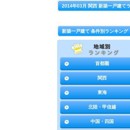
2014年03月 関西 新築一戸建て
新築一戸建て 条件別ランキング
首都圏
関西
東海
北陸・甲信越
中国・四国