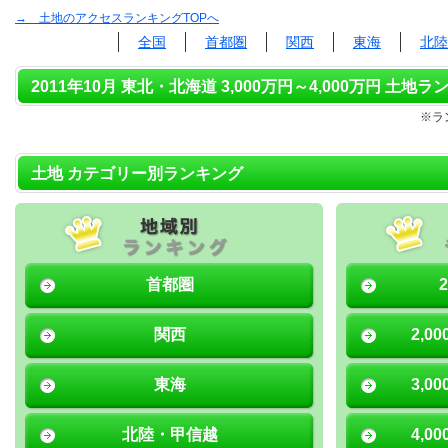
→ 土地のアクセスランキングTOPへ
全国
首都圏
関西
東海
北陸
2011年10月 東北・北海道 3,000万円～4,000万円 土地ラ
※ラ
土地 カテゴリー別ランキング
首都圏
関西
2,0
東海
3,0
北陸・甲信越
4,0