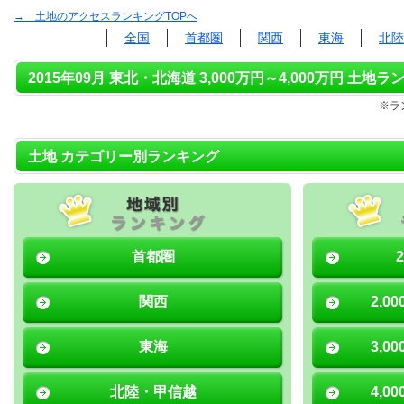
→ 土地のアクセスランキングTOPへ
全国
首都圏
関西
東海
北陸
2015年09月 東北・北海道 3,000万円～4,000万円 土地ラ
※ラ
土地 カテゴリー別ランキング
首都圏
関西
2,0
東海
3,0
北陸・甲信越
4,0