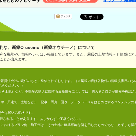
な、新築O-uccino（新築オウチーノ）について
利な機能や、情報をいっぱい掲載しています。また、周辺の土地情報へも簡単にア
ことが出来ます。
情報は、情報提供会社の責任のもとに発信されております。（※掲載内容は各物件の情報提供日の
了承ください。）
件付き土地）など、不動産の購入に関する最新情報については、購入者ご自身が情報を確認さ
マンションや一戸建て、土地など）・記事・写真・図表・データベースをはじめとするコンテンツ
場合は税込み価格です。
掲載されることがあります。あしからずご了承ください。
地の情報におけるプラン例・施工例は、その土地に建築可能な例を示したものであり、必ずしも