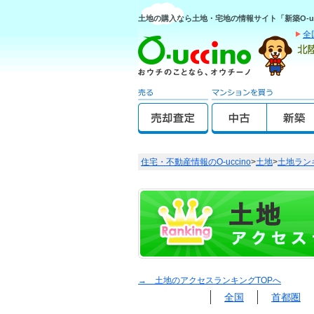
土地の購入なら土地・宅地の情報サイト「新築O-uc
全
住宅・不動産情報のO-uccino
>
土地
>
土地ラン
→ 土地のアクセスランキングTOPへ
全国
首都圏