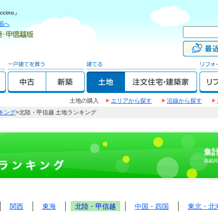
cino」
国へ
土地の購入
エリアから探す
沿線から探す
キング
>北陸・甲信越 土地ランキング
集計
掲載
関西
東海
北陸・甲信越
中国・四国
東北・北