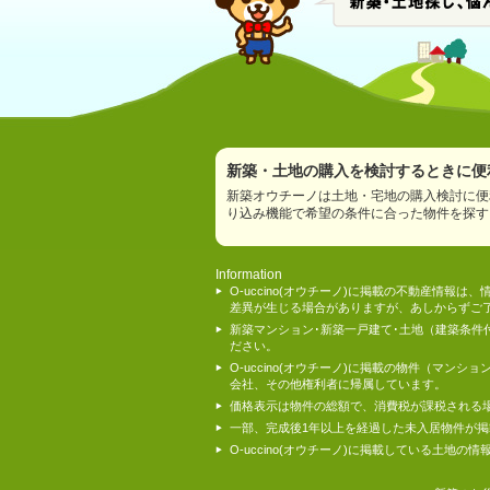
新築・土地の購入を検討するときに便利
新築オウチーノは土地・宅地の購入検討に便
り込み機能で希望の条件に合った物件を探す
Information
O-uccino(オウチーノ)に掲載の不動産
差異が生じる場合がありますが、あしからずご
新築マンション･新築一戸建て･土地（建築条
ださい。
O-uccino(オウチーノ)に掲載の物件（
会社、その他権利者に帰属しています。
価格表示は物件の総額で、消費税が課税される
一部、完成後1年以上を経過した未入居物件が
O-uccino(オウチーノ)に掲載している土