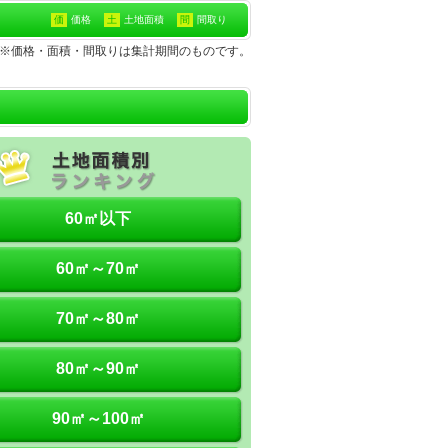
価
価格
土
土地面積
間
間取り
地※価格・面積・間取りは集計期間のものです。
60㎡以下
60㎡～70㎡
70㎡～80㎡
80㎡～90㎡
90㎡～100㎡