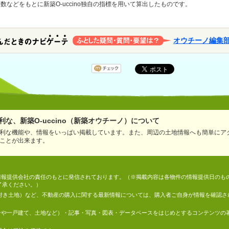
などをもとに新築O-uccino独自の指標を用いて算出したものです。
オウチーノ編集
な、新築O-uccino（新築オウチーノ）について
利な機能や、情報をいっぱい掲載しています。また、周辺の土地情報へも簡単にア
ことが出来ます。
情報は、情報提供会社の責任のもとに発信されております。（※掲載内容は各物件の情報提供日の
了承ください。）
件付き土地）など、不動産の購入に関する最新情報については、購入者ご自身が情報を確認さ
マンションや一戸建て、土地など）・記事・写真・図表・データベースをはじめとするコンテンツ