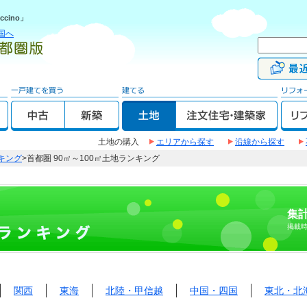
cino」
国へ
土地の購入
エリアから探す
沿線から探す
キング
>首都圏 90㎡～100㎡土地ランキング
集計
掲載
関西
東海
北陸・甲信越
中国・四国
東北・北