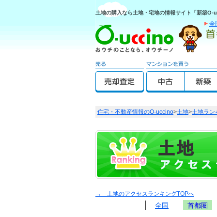
土地の購入なら土地・宅地の情報サイト「新築O-uc
全
住宅・不動産情報のO-uccino
>
土地
>
土地ラン
→ 土地のアクセスランキングTOPへ
全国
首都圏