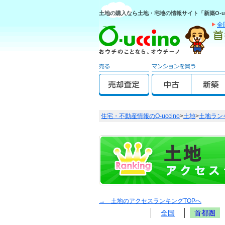
土地の購入なら土地・宅地の情報サイト「新築O-uc
全
住宅・不動産情報のO-uccino
>
土地
>
土地ラン
→ 土地のアクセスランキングTOPへ
全国
首都圏