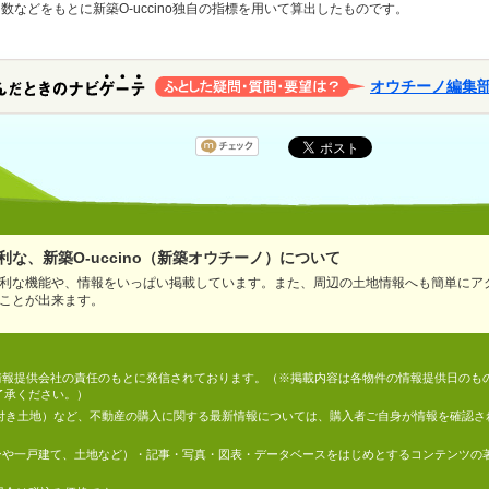
などをもとに新築O-uccino独自の指標を用いて算出したものです。
オウチーノ編集
な、新築O-uccino（新築オウチーノ）について
利な機能や、情報をいっぱい掲載しています。また、周辺の土地情報へも簡単にア
ことが出来ます。
情報は、情報提供会社の責任のもとに発信されております。（※掲載内容は各物件の情報提供日の
了承ください。）
件付き土地）など、不動産の購入に関する最新情報については、購入者ご自身が情報を確認さ
マンションや一戸建て、土地など）・記事・写真・図表・データベースをはじめとするコンテンツ