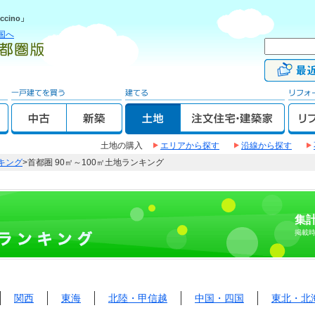
cino」
国へ
土地の購入
エリアから探す
沿線から探す
キング
>首都圏 90㎡～100㎡土地ランキング
集計
掲載
関西
東海
北陸・甲信越
中国・四国
東北・北