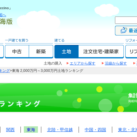
cino」
国へ
土地の購入
エリアから探す
沿線から探す
キング
>東海 2,000万円～3,000万円土地ランキング
集計
掲載
関西
東海
北陸・甲信越
中国・四国
東北・北