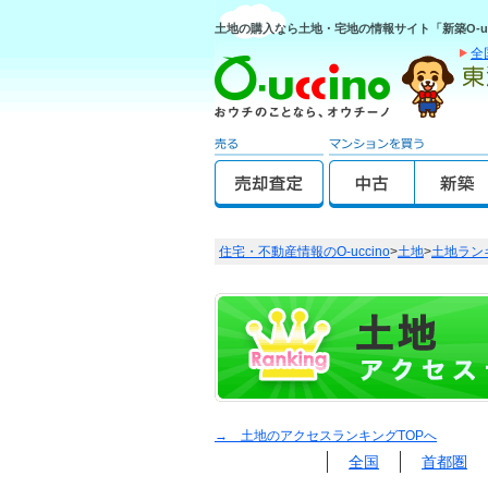
土地の購入なら土地・宅地の情報サイト「新築O-uc
全
住宅・不動産情報のO-uccino
>
土地
>
土地ラン
→ 土地のアクセスランキングTOPへ
全国
首都圏