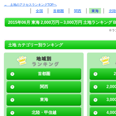
→ 土地のアクセスランキングTOPへ
全国
首都圏
関西
東海
北陸
2015年06月 東海 2,000万円～3,000万円 土地ランキング B
※ラ
土地 カテゴリー別ランキング
首都圏
関西
2,0
東海
3,0
北陸・甲信越
4,0