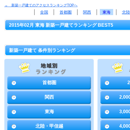
→ 新築一戸建てのアクセスランキングTOPへ
全国
首都圏
関西
東海
北陸
2015年02月 東海 新築一戸建てランキング BEST5
新築一戸建て 条件別ランキング
首都圏
関西
2,0
東海
3,0
北陸・甲信越
4,0