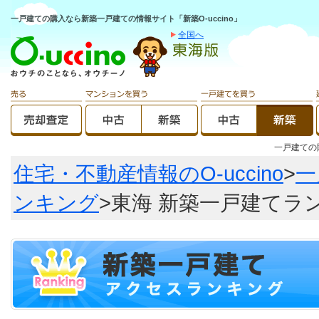
一戸建ての購入なら新築一戸建ての情報サイト「新築O-uccino」
全国へ
一戸建て
住宅・不動産情報のO-uccino
>
一
ンキング
>東海 新築一戸建てラ