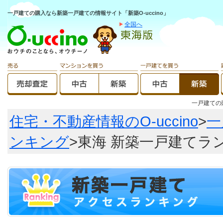
一戸建ての購入なら新築一戸建ての情報サイト「新築O-uccino」
全国へ
一戸建て
住宅・不動産情報のO-uccino
>
一
ンキング
>東海 新築一戸建てラ