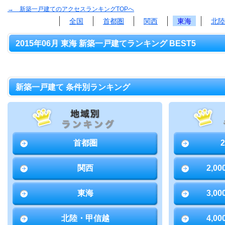
→ 新築一戸建てのアクセスランキングTOPへ
全国
首都圏
関西
東海
北陸
2015年06月 東海 新築一戸建てランキング BEST5
新築一戸建て 条件別ランキング
首都圏
関西
2,0
東海
3,0
北陸・甲信越
4,0