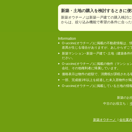
新築・土地の購入を検討するときに便利
新築オウチーノは新築一戸建ての購入検討に
からは、絞り込み機能で希望の条件に合った
Information
O-uccino(オウチーノ)に掲載の不動産
差異が生じる場合がありますが、あしからずご
新築マンション･新築一戸建て･土地（建築条
ださい。
O-uccino(オウチーノ)に掲載の物件（
会社、その他権利者に帰属しています。
価格表示は物件の総額で、消費税が課税される
一部、完成後1年以上を経過した未入居物件が
O-uccino(オウチーノ)に掲載している土
新築のお
中古のお役立ち：
新築オウチーノ
|
会社案