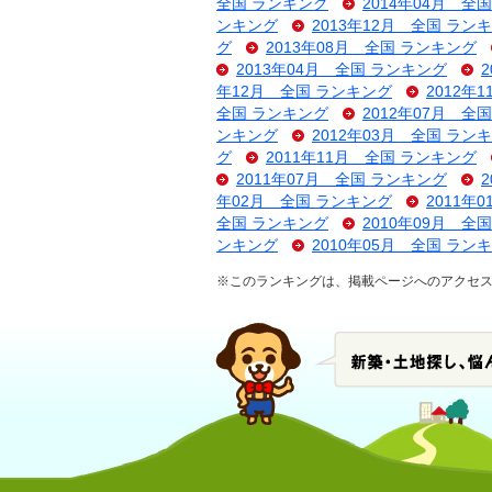
全国 ランキング
2014年04月 全
ンキング
2013年12月 全国 ラン
グ
2013年08月 全国 ランキング
2013年04月 全国 ランキング
年12月 全国 ランキング
2012年
全国 ランキング
2012年07月 全
ンキング
2012年03月 全国 ラン
グ
2011年11月 全国 ランキング
2011年07月 全国 ランキング
年02月 全国 ランキング
2011年
全国 ランキング
2010年09月 全
ンキング
2010年05月 全国 ラン
※このランキングは、掲載ページへのアクセ