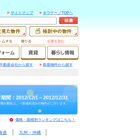
サイトマップ
オウチーノTOPへ
不動産会社から探す
新着物件から探す
期間：2012/12/1～2012/12/31
時期の都合上、一部成約済みの物件がございます。
価格・面積別ランキングはこちら！
海道
九州・沖縄