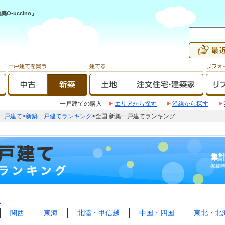
-uccino」
一戸建ての購入
エリアから探す
沿線から探す
一戸建て
>
新築一戸建てランキング
>全国 新築一戸建てランキング
集計
掲載
へ
関西
東海
北陸・甲信越
中国・四国
東北・北