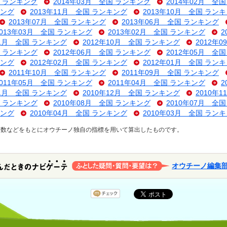
国 ランキング
2014年03月 全国 ランキング
2014年02月 全
キング
2013年11月 全国 ランキング
2013年10月 全国 ラン
2013年07月 全国 ランキング
2013年06月 全国 ランキング
2013年03月 全国 ランキング
2013年02月 全国 ランキング
2
11月 全国 ランキング
2012年10月 全国 ランキング
2012年
国 ランキング
2012年06月 全国 ランキング
2012年05月 全
キング
2012年02月 全国 ランキング
2012年01月 全国 ラン
2011年10月 全国 ランキング
2011年09月 全国 ランキング
2011年05月 全国 ランキング
2011年04月 全国 ランキング
2
01月 全国 ランキング
2010年12月 全国 ランキング
2010年
国 ランキング
2010年08月 全国 ランキング
2010年07月 全
キング
2010年04月 全国 ランキング
2010年03月 全国 ラン
ス数などをもとにオウチーノ独自の指標を用いて算出したものです。
オウチーノ編集