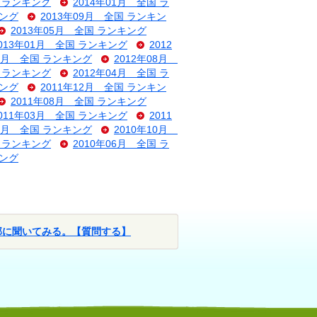
国 ランキング
2014年01月 全国 ラ
キング
2013年09月 全国 ランキン
2013年05月 全国 ランキング
013年01月 全国 ランキング
2012
09月 全国 ランキング
2012年08月
国 ランキング
2012年04月 全国 ラ
キング
2011年12月 全国 ランキン
2011年08月 全国 ランキング
011年03月 全国 ランキング
2011
11月 全国 ランキング
2010年10月
国 ランキング
2010年06月 全国 ラ
キング
部に聞いてみる。【質問する】