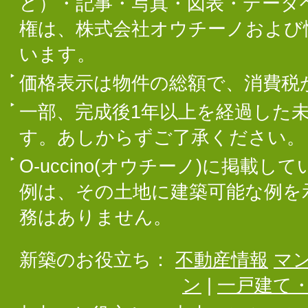
ど）・記事・写真・図表・データ
権は、株式会社オウチーノおよび
います。
価格表示は物件の総額で、消費税
一部、完成後1年以上を経過した
す。あしからずご了承ください。
O-uccino(オウチーノ)に掲
例は、その土地に建築可能な例を
務はありません。
新築のお役立ち：
不動産情報
マ
ン
|
一戸建て