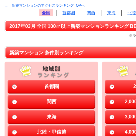
→ 新築マンションのアクセスランキングTOPへ
全国
首都圏
関西
東海
北陸
2017年03月 全国 100㎡以上新築マンションランキング BE
※ラ
新築マンション 条件別ランキング
首都圏
関西
2,0
東海
3,0
北陸・甲信越
4,0