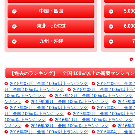
中国・四国
5,0
東北・北海道
6,0
九州・沖縄
【過去のランキング】 全国 100㎡以上の新築マンション
2018年07月 全国 100㎡以上ランキング
2018年06月 全国
月 全国 100㎡以上ランキング
2018年03月 全国 100㎡以上
100㎡以上ランキング
2017年12月 全国 100㎡以上ランキング
ンキング
2017年09月 全国 100㎡以上ランキング
2017年
2017年06月 全国 100㎡以上ランキング
2017年05月 全国
月 全国 100㎡以上ランキング
2017年02月 全国 100㎡以上
100㎡以上ランキング
2016年11月 全国 100㎡以上ランキング
ンキング
2016年08月 全国 100㎡以上ランキング
2016年
2016年05月 全国 100㎡以上ランキング
2016年04月 全国