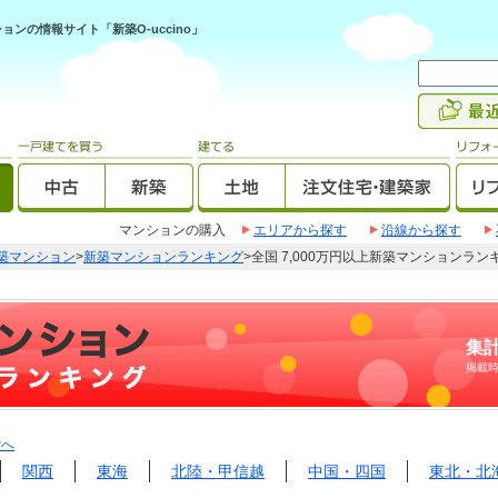
ンの情報サイト「新築O-uccino」
マンションの購入
エリアから探す
沿線から探す
築マンション
>
新築マンションランキング
>全国 7,000万円以上新築マンションラン
集計
掲載
Pへ
関西
東海
北陸・甲信越
中国・四国
東北・北