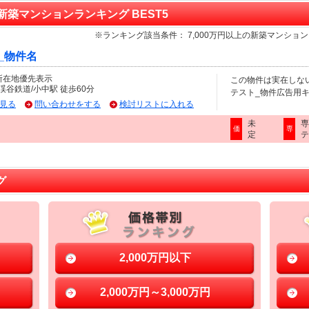
以上新築マンションランキング BEST5
※ランキング該当条件： 7,000万円以上の新築マンシ
_物件名
所在地優先表示
この物件は実在しな
渓谷鉄道/小中駅 徒歩60分
テスト_物件広告用キャッチコピ
見る
問い合わせをする
検討リストに入れる
未
価
専
定
テ
グ
2,000万円以下
2,000万円～3,000万円