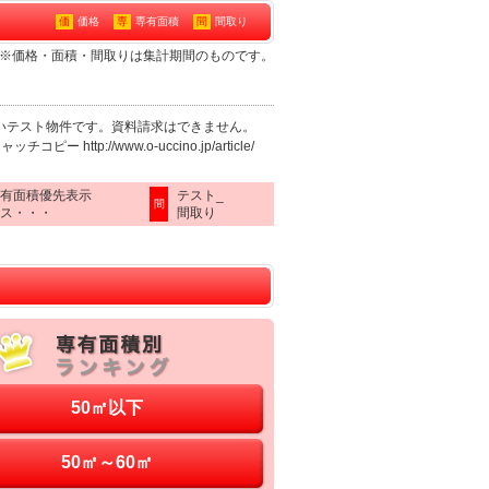
価
価格
専
専有面積
間
間取り
ョン※価格・面積・間取りは集計期間のものです。
いテスト物件です。資料請求はできません。
ー http://www.o-uccino.jp/article/
専有面積優先表示
テスト_
間
ス・・・
間取り
50㎡以下
50㎡～60㎡