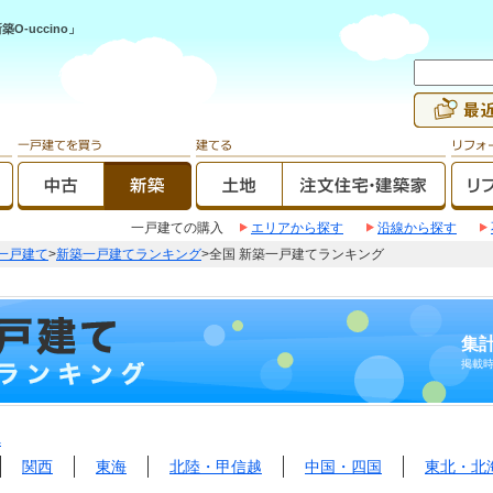
-uccino」
一戸建ての購入
エリアから探す
沿線から探す
一戸建て
>
新築一戸建てランキング
>全国 新築一戸建てランキング
集計
掲載
へ
関西
東海
北陸・甲信越
中国・四国
東北・北