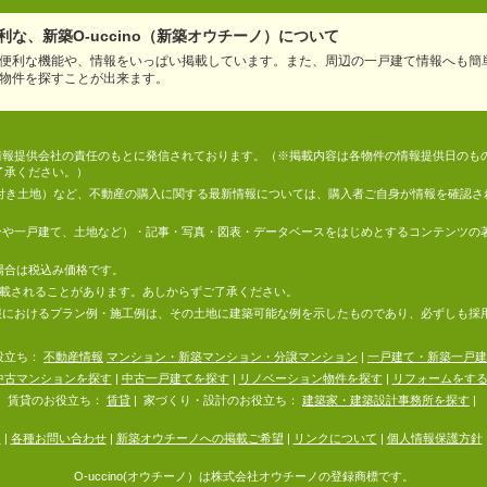
な、新築O-uccino（新築オウチーノ）について
便利な機能や、情報をいっぱい掲載しています。また、周辺の一戸建て情報へも簡
物件を探すことが出来ます。
情報は、情報提供会社の責任のもとに発信されております。（※掲載内容は各物件の情報提供日の
了承ください。）
件付き土地）など、不動産の購入に関する最新情報については、購入者ご自身が情報を確認さ
マンションや一戸建て、土地など）・記事・写真・図表・データベースをはじめとするコンテンツ
場合は税込み価格です。
掲載されることがあります。あしからずご了承ください。
地の情報におけるプラン例・施工例は、その土地に建築可能な例を示したものであり、必ずしも
役立ち：
不動産情報
マンション・新築マンション・分譲マンション
|
一戸建て・新築一戸建
中古マンションを探す
|
中古一戸建てを探す
|
リノベーション物件を探す
|
リフォームをす
賃貸のお役立ち：
賃貸
|
家づくり・設計のお役立ち：
建築家・建築設計事務所を探す
|
内
|
各種お問い合わせ
|
新築オウチーノへの掲載ご希望
|
リンクについて
|
個人情報保護方針
O-uccino(オウチーノ）は株式会社オウチーノの登録商標です。