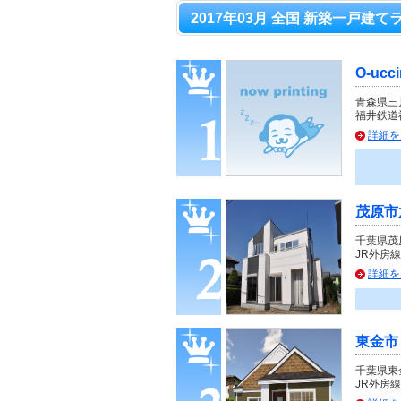
2017年03月 全国 新築一戸建て
O-uc
青森県三
福井鉄道
詳細を
茂原市
千葉県茂
JR外房線
詳細を
東金市
千葉県東
JR外房線