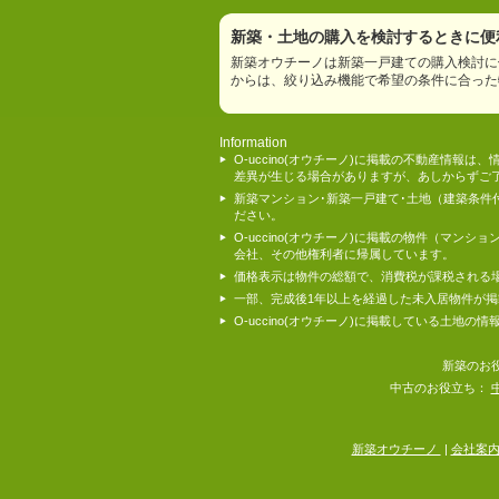
新築・土地の購入を検討するときに便利
新築オウチーノは新築一戸建ての購入検討に
からは、絞り込み機能で希望の条件に合った
Information
O-uccino(オウチーノ)に掲載の不動産
差異が生じる場合がありますが、あしからずご
新築マンション･新築一戸建て･土地（建築条
ださい。
O-uccino(オウチーノ)に掲載の物件（
会社、その他権利者に帰属しています。
価格表示は物件の総額で、消費税が課税される
一部、完成後1年以上を経過した未入居物件が
O-uccino(オウチーノ)に掲載している土
新築のお
中古のお役立ち：
新築オウチーノ
|
会社案