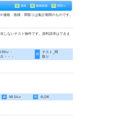
価
価格
建
建物面積
間
間取り
て※価格・面積・間取りは集計期間のものです。
実在しないテスト物件です。資料請求はできま
9.69㎡・
テスト_間
間
10.・・・
取り
98.54㎡
4LDK
建
間