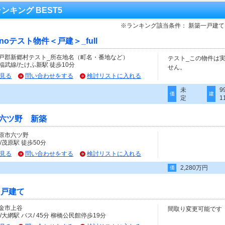
ランキング BEST5
※ランキング該当条件： 新築一戸建
cinoテスト物件＜戸建＞_full
戸郡新郷村テスト_所在地名（町名・番地など）
テスト_この物件は
福武線/たけふ新駅 徒歩10分
せん。
見る
問い合わせをする
検討リストに入れる
未
9
価
建
定
1
六ツ野 新築
原市六ツ野
/茂原駅 徒歩50分
見る
問い合わせをする
検討リストに入れる
2,280万円
価
 戸建て
金市上谷
間取り変更可能です
/大網駅 バス/ 45分 柳橋公民館停歩19分