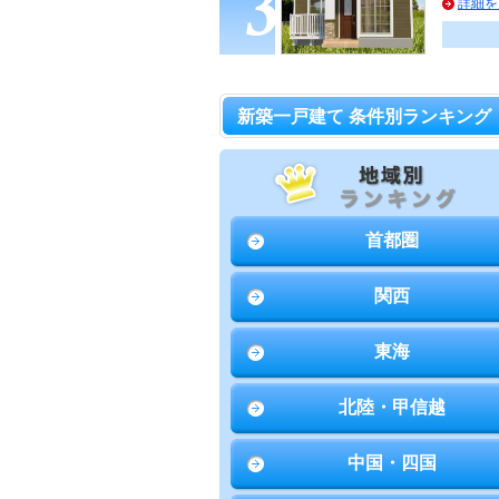
詳細を
新築一戸建て 条件別ランキング
首都圏
関西
東海
北陸・甲信越
中国・四国