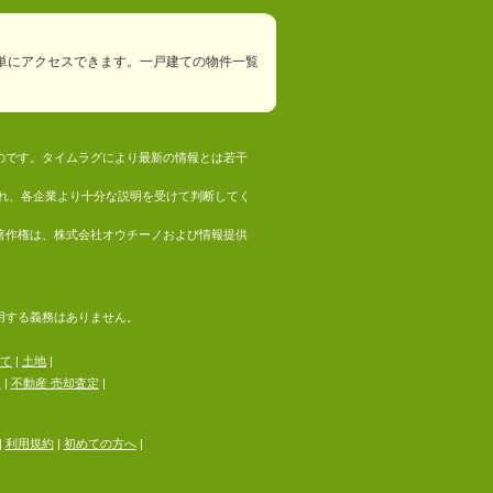
単にアクセスできます。一戸建ての物件一覧
ものです。タイムラグにより最新の情報とは若干
れ、各企業より十分な説明を受けて判断してく
の著作権は、株式会社オウチーノおよび情報提供
採用する義務はありません。
て
|
土地
|
る
|
不動産 売却査定
|
|
利用規約
|
初めての方へ
|