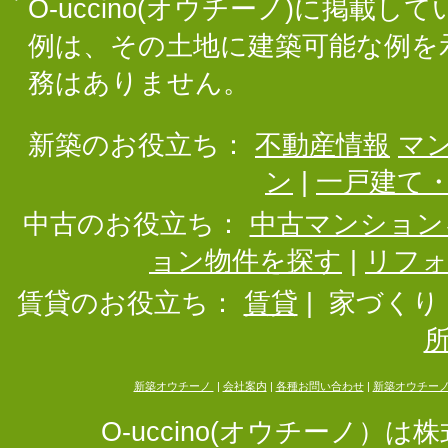
O-uccino(オウチーノ)に掲
例は、その土地に建築可能な例を
務はありません。
新築のお役立ち：
不動産情報
マ
ン
|
一戸建て
中古のお役立ち：
中古マンション
ョン物件を探す
|
リフ
賃貸のお役立ち：
賃貸
|
家づくり
新築オウチーノ
|
会社案内
|
各種お問い合わせ
|
新築オウチー
O-uccino(オウチーノ