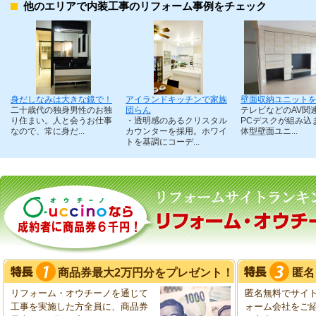
他のエリアで内装工事のリフォーム事例をチェック
身だしなみは大きな鏡で！
アイランドキッチンで家族
壁面収納ユニット
二十歳代の独身男性のお独
団らん
テレビなどのAV関
り住まい。人と会うお仕事
・透明感のあるクリスタル
PCデスクが組み込
なので、常に身だ...
カウンターを採用。ホワイ
体型壁面ユニ...
トを基調にコーデ...
商品券最大2万円分をプレゼント！
匿名
リフォーム・オウチーノを通じて
匿名無料でサイ
工事を実施した方全員に、商品券
ォーム会社をご