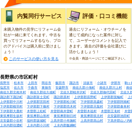
内覧同行サービス
評価・口コミ機能
未購入物件の見学にリフォーム会
過去にリフォーム・オウチーノを
社が一緒に来てくれます。中古を
通じて成約になった案件に対し
買ってリフォームするなら、プロ
て、ユーザーがコメントを記入で
のアドバイスは購入前に受けまし
きます。過去の評価を会社選びに
ょう！
活かしましょう！
このサービスの使い方を見る
※会員・商談ページにてご確認下さい。
長野県の市区町村
長野市
松本市
上田市
岡谷市
飯田市
諏訪市
須坂市
小諸市
伊那市
駒ヶ
塩尻市
佐久市
千曲市
東御市
安曇野市
南佐久郡小海町
南佐久郡川上村
南
南佐久郡北相木村
南佐久郡佐久穂町
北佐久郡軽井沢町
北佐久郡御代田町
北佐久
諏訪郡下諏訪町
諏訪郡富士見町
諏訪郡原村
上伊那郡辰野町
上伊那郡箕輪町
上
上伊那郡中川村
上伊那郡宮田村
下伊那郡松川町
下伊那郡高森町
下伊那郡阿南町
下伊那郡根羽村
下伊那郡下條村
下伊那郡売木村
下伊那郡天龍村
下伊那郡泰阜村
下伊那郡大鹿村
木曽郡上松町
木曽郡南木曽町
木曽郡木祖村
木曽郡王滝村
木曽
東筑摩郡生坂村
東筑摩郡山形村
東筑摩郡朝日村
東筑摩郡筑北村
北安曇郡池田町
北安曇郡小谷村
埴科郡坂城町
上高井郡小布施町
上高井郡高山村
下高井郡山ノ内
上水内郡信濃町
上水内郡小川村
上水内郡飯綱町