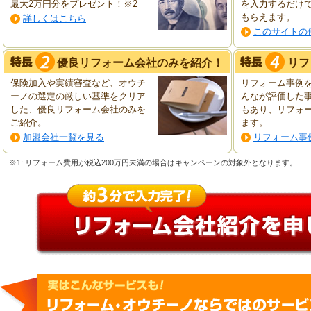
最大2万円分をプレゼント！※2
を入力するだけ
もらえます。
詳しくはこちら
このサイトの
優良リフォーム会社のみを紹介！
リフ
保険加入や実績審査など、オウチ
リフォーム事例
ーノの選定の厳しい基準をクリア
んなが評価した
した、優良リフォーム会社のみを
もあり、リフォ
ご紹介。
ます。
加盟会社一覧を見る
リフォーム事
※1: リフォーム費用が税込200万円未満の場合はキャンペーンの対象外となります。