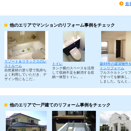
最
他のエリアでマンションのリフォーム事例をチェック
リゾート＆リラックスのレ
トイレ
築44年の築深物件
ストルーム
タンク横のスペースを活用
トンリフォーム
自然素材の塗り壁で気持ち
して収納不足を解消する収
フルスケルトンリ
よく利用していただき、デ
納一体型トイレ。...
ですべてを解体し
ザイン性にもこだ...
しました。なんと...
他のエリアで一戸建てのリフォーム事例をチェック