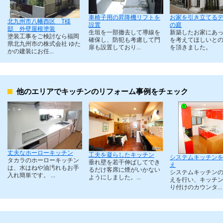
車椅子用の昇降機リフトを
お家を引き立てる
北九州市八幡西区 T様
設置
の庭
邸 外壁屋根塗装
生垣を一部撤去して導線を
新築したお家にあ
塗装工事をご検討なら福岡
確保し、防犯も考慮して門
を考えてほしいと
県北九州市の株式会社 ゆた
扉も設置しており...
を頂きました。
かの建装にお任...
他のエリアでキッチンのリフォーム事例をチェック
丈夫なホーローキッチン
工夫を凝らしたキッチン
システムキッチン
タカラのホーローキッチン
垂れ壁を若干伸ばしてでき
え
は、水はねや油汚れもお手
るだけ客席に煙がいかない
システムキッチン
入れ簡単です。 ...
ようにしました。...
えを行い、キッチ
り付けのカウンタ...