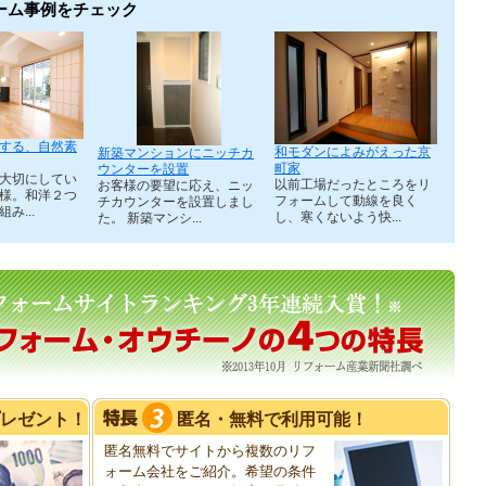
ーム事例をチェック
する、自然素
和モダンによみがえった京
新築マンションにニッチカ
町家
ウンターを設置
大切にしてい
以前工場だったところをリ
お客様の要望に応え、ニッ
様。和洋２つ
フォームして動線を良く
チカウンターを設置しまし
み...
し、寒くないよう快...
た。 新築マンシ...
プレゼント！
匿名・無料で利用可能！
匿名無料でサイトから複数のリフ
ォーム会社をご紹介。希望の条件