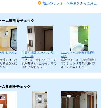
最新のリフォーム事例をさらに見る
ォーム事例をチェック
がおしゃれな
半田Ｙ様邸マンションリホ
ユニットバス交換で快適生
ーム工事
活！
女性向け、な
生活での、棚になっている
弊社ではＴＯＴＯの最新の
た希望を元に
机が有りましたから、その
マンションリモデル用バス
を...
部分に収納スペー...
ルームのＷＦをご...
ーム事例をチェック