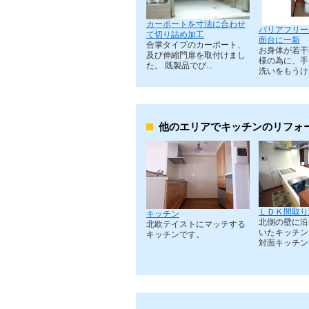
カーポートを寸法に合わせ
バリアフリー
て切り詰め加工
面台に一新
合掌タイプのカーポート、
お身体が若干
及び伸縮門扉を取付けまし
様の為に、手
た。 既製品でぴ...
洗いをもうけま
他のエリアでキッチンのリフォ
ＬＤＫ間取り
キッチン
北側の壁に沿
北欧テイストにマッチする
いたキッチン
キッチンです。
対面キッチンに