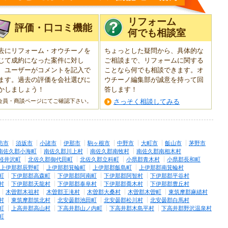
リフォーム
評価・口コミ機能
何でも相談室
去にリフォーム・オウチーノを
ちょっとした疑問から、具体的な
じて成約になった案件に対し
ご相談まで、リフォームに関する
、ユーザーがコメントを記入で
ことなら何でも相談できます。オ
ます。過去の評価を会社選びに
ウチーノ編集部が誠意を持って回
かしましょう！
答します！
会員・商談ページにてご確認下さい。
さっそく相談してみる
訪市
須坂市
小諸市
伊那市
駒ヶ根市
中野市
大町市
飯山市
茅野市
南佐久郡小海町
南佐久郡川上村
南佐久郡南牧村
南佐久郡南相木村
軽井沢町
北佐久郡御代田町
北佐久郡立科町
小県郡青木村
小県郡長和町
上伊那郡辰野町
上伊那郡箕輪町
上伊那郡飯島町
上伊那郡南箕輪村
町
下伊那郡高森町
下伊那郡阿南町
下伊那郡阿智村
下伊那郡平谷村
村
下伊那郡天龍村
下伊那郡泰阜村
下伊那郡喬木村
下伊那郡豊丘村
木曽郡木祖村
木曽郡王滝村
木曽郡大桑村
木曽郡木曽町
東筑摩郡麻績村
村
東筑摩郡筑北村
北安曇郡池田町
北安曇郡松川村
北安曇郡白馬村
町
上高井郡高山村
下高井郡山ノ内町
下高井郡木島平村
下高井郡野沢温泉村
町