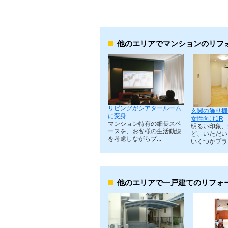
他のエリアでマンションのリフ
リビングがシアタールーム
玄関の飾り棚
に変身
女性向け1R
マンション特有の細長スペ
明るい印象、
ースを、お客様の生活動線
ど、いただい
を考慮しながらプ...
いくつかプラン
他のエリアで一戸建てのリフォ