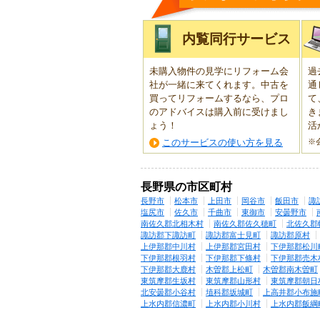
内覧同行サービス
未購入物件の見学にリフォーム会
過
社が一緒に来てくれます。中古を
通
買ってリフォームするなら、プロ
て
のアドバイスは購入前に受けまし
き
ょう！
活
このサービスの使い方を見る
※
長野県の市区町村
長野市
松本市
上田市
岡谷市
飯田市
諏
塩尻市
佐久市
千曲市
東御市
安曇野市
南佐久郡北相木村
南佐久郡佐久穂町
北佐久郡
諏訪郡下諏訪町
諏訪郡富士見町
諏訪郡原村
上伊那郡中川村
上伊那郡宮田村
下伊那郡松川
下伊那郡根羽村
下伊那郡下條村
下伊那郡売木
下伊那郡大鹿村
木曽郡上松町
木曽郡南木曽町
東筑摩郡生坂村
東筑摩郡山形村
東筑摩郡朝日
北安曇郡小谷村
埴科郡坂城町
上高井郡小布施
上水内郡信濃町
上水内郡小川村
上水内郡飯綱