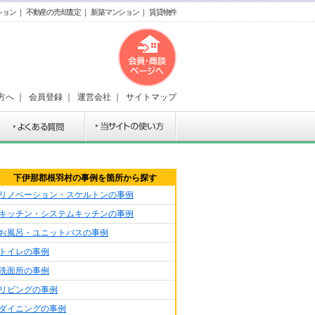
ション
｜
不動産の売却査定
｜
新築マンション
｜
賃貸物件
方へ
｜
会員登録
｜
運営会社
｜
サイトマップ
下伊那郡根羽村の事例を箇所から探す
リノベーション・スケルトンの事例
キッチン・システムキッチンの事例
お風呂・ユニットバスの事例
トイレの事例
洗面所の事例
リビングの事例
ダイニングの事例