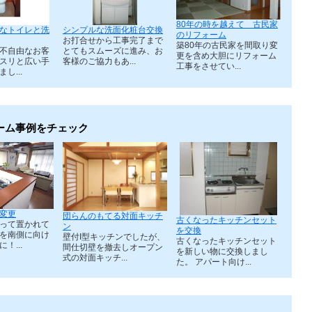
80年の時を越えて 古民家
なトイレと洗
シンプルな洗面化粧台交換
のリフォーム
お打合せから工事完了まで
築80年の古民家を間取り変
不自由なお客
とてもスムーズに進み、お
更を含め大胆にリフォーム
スリと広い手
客様のご協力もあ...
工事をさせてい...
し...
ーム事例をチェック
変更
団らんのもてる対面キッチ
古くなったキッチンセット
って置かれて
ン
を交換
を南側に向け
壁付I型キッチンでしたが、
古くなったキッチンセット
！...
間仕切壁を撤去しオープン
を新しい物に交換しまし
式の対面キッチ...
た。 アパート向け...