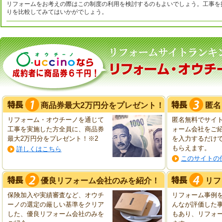
リフォームをお考えの際はこの制度の利用を検討するのもよいでしょう。工事を
りを比較してみてはいかがでしょう。
商品券最大2万円分をプレゼント！
匿名
リフォーム・オウチーノを通じて
匿名無料でサイ
工事を実施した方全員に、商品券
ォーム会社をご
最大2万円分をプレゼント！※2
を入力するだけ
もらえます。
詳しくはこちら
このサイトの
優良リフォーム会社のみを紹介！
リフ
保険加入や実績審査など、オウチ
リフォーム事例
ーノの選定の厳しい基準をクリア
んなが評価した
した、優良リフォーム会社のみを
もあり、リフォ