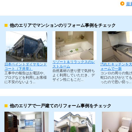
最
他のエリアでマンションのリフォーム事例をチェック
リゾート＆リラックスのレ
日本ペイントダイヤモンド
汚れたキッチンを
ストルーム
コート（下井草）
ォームで一新
自然素材の塗り壁で気持ち
工事中の報告はお電話や、
コンロの周りの焦
よく利用していただき、デ
ブログなどを利用しお客様
蛇口のさびがとて
ザイン性にもこだ...
に不安のないよう...
ったので思い切っ...
他のエリアで一戸建てのリフォーム事例をチェック