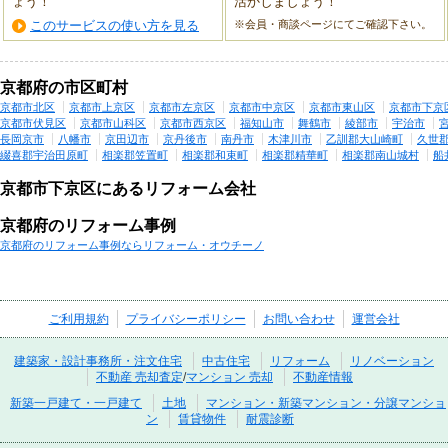
ょう！
活かしましょう！
このサービスの使い方を見る
※会員・商談ページにてご確認下さい。
京都府の市区町村
京都市北区
京都市上京区
京都市左京区
京都市中京区
京都市東山区
京都市下京
京都市伏見区
京都市山科区
京都市西京区
福知山市
舞鶴市
綾部市
宇治市
長岡京市
八幡市
京田辺市
京丹後市
南丹市
木津川市
乙訓郡大山崎町
久世
綴喜郡宇治田原町
相楽郡笠置町
相楽郡和束町
相楽郡精華町
相楽郡南山城村
船
京都市下京区にあるリフォーム会社
京都府のリフォーム事例
京都府のリフォーム事例ならリフォーム・オウチーノ
ご利用規約
プライバシーポリシー
お問い合わせ
運営会社
建築家・設計事務所・注文住宅
中古住宅
リフォーム
リノベーション
不動産 売却査定
/
マンション 売却
不動産情報
新築一戸建て・一戸建て
土地
マンション・新築マンション・分譲マンショ
ン
賃貸物件
耐震診断