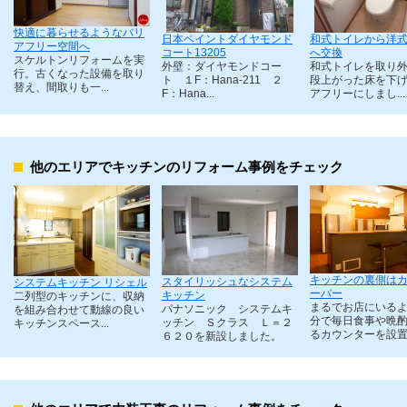
快適に暮らせるようなバリ
日本ペイントダイヤモンド
和式トイレから洋
アフリー空間へ
コート13205
へ交換
スケルトンリフォームを実
外壁：ダイヤモンドコー
和式トイレを取り
行。古くなった設備を取り
ト １F：Hana-211 ２
段上がった床を下
替え、間取りも一...
F：Hana...
アフリーにしまし...
他のエリアでキッチンのリフォーム事例をチェック
キッチンの裏側は
スタイリッシュなシステム
システムキッチン リシェル
ーバー
キッチン
二列型のキッチンに、収納
まるでお店にいる
パナソニック システムキ
を組み合わせて動線の良い
分で毎日食事や晩
ッチン Ｓクラス Ｌ＝２
キッチンスペース...
るカウンターを設
６２０を新設しました。