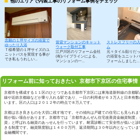
他のエリアで内装工事のリフォーム事例をチェック
念願の１坪サイズの浴室で
賃貸マンションのキャット
ストレスフリーの
ゆったり入浴
ウォーク取付工事
ム
Ｔ様希望の１坪サイズのユ
江戸川区のリフォーム会社
元々タイル貼りだ
ニットバスを実現する事が
(有)パイプラインによる、
の浴室をユニット
でき私もうれしい...
マンションの一...
フォームしました...
リフォーム前に知っておきたい 京都市下京区の住宅事情
京都市を構成する１１区のひとつである京都市下京区には東海道新幹線の京都駅
線や近鉄京都線などが乗り入れる駅であり、一日の利用者が６３万人と日本有数
います。区の人口は２０１２年の時点で８万人です。
京都は古き良きものを大切に残す地です。その傾向は戸建ての住宅にも見られま
能が低い場合があります。京都市では「京都市あんぜん住宅改善資金融資制度」
資」と呼ばれる融資のあっせんを行っています。耐震診断にて安全性が低いと診
きる制度です。融資限度額は１４００万円、返済期間は３０年以内となっていま
金融機関です。