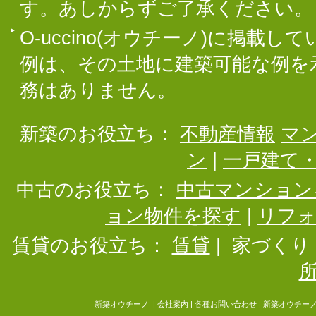
す。あしからずご了承ください。
O-uccino(オウチーノ)に掲
例は、その土地に建築可能な例を
務はありません。
新築のお役立ち：
不動産情報
マ
ン
|
一戸建て
中古のお役立ち：
中古マンション
ョン物件を探す
|
リフ
賃貸のお役立ち：
賃貸
|
家づくり
新築オウチーノ
|
会社案内
|
各種お問い合わせ
|
新築オウチー