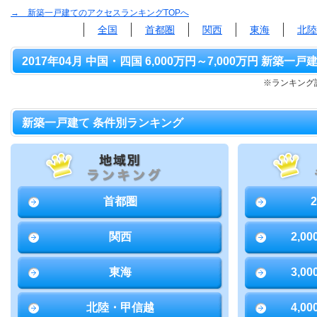
→ 新築一戸建てのアクセスランキングTOPへ
全国
首都圏
関西
東海
北陸
2017年04月 中国・四国 6,000万円～7,000万円 新築一戸
※ランキング該
新築一戸建て 条件別ランキング
首都圏
関西
2,0
東海
3,0
北陸・甲信越
4,0