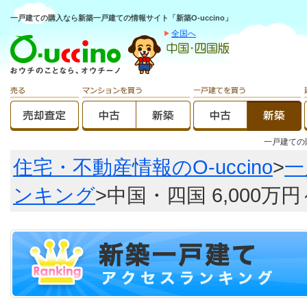
一戸建ての購入なら新築一戸建ての情報サイト「新築O-uccino」
全国へ
一戸建て
住宅・不動産情報のO-uccino
>
一
ンキング
>中国・四国 6,000万