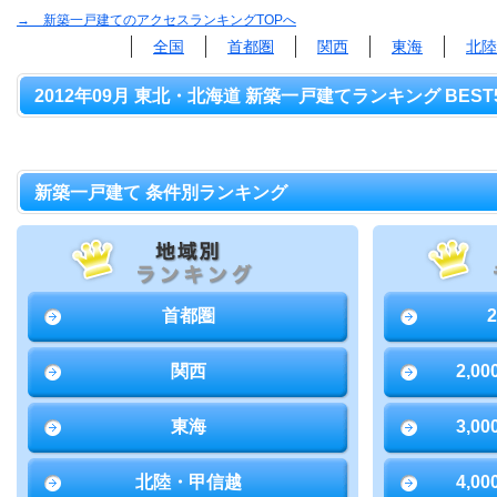
→ 新築一戸建てのアクセスランキングTOPへ
全国
首都圏
関西
東海
北陸
2012年09月 東北・北海道 新築一戸建てランキング BEST
新築一戸建て 条件別ランキング
首都圏
関西
2,0
東海
3,0
北陸・甲信越
4,0