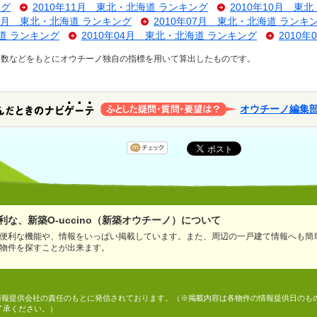
ング
2010年11月 東北・北海道 ランキング
2010年10月 東
08月 東北・北海道 ランキング
2010年07月 東北・北海道 ランキ
海道 ランキング
2010年04月 東北・北海道 ランキング
2010
ス数などをもとにオウチーノ独自の指標を用いて算出したものです。
オウチーノ編集
な、新築O-uccino（新築オウチーノ）について
便利な機能や、情報をいっぱい掲載しています。また、周辺の一戸建て情報へも簡
物件を探すことが出来ます。
情報は、情報提供会社の責任のもとに発信されております。（※掲載内容は各物件の情報提供日の
了承ください。）