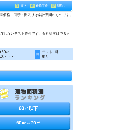
価
価格
建
建物面積
間
間取り
て※価格・面積・間取りは集計期間のものです。
実在しないテスト物件です。資料請求はできま
9.69㎡・
テスト_間
間
10.・・・
取り
60㎡以下
60㎡～70㎡