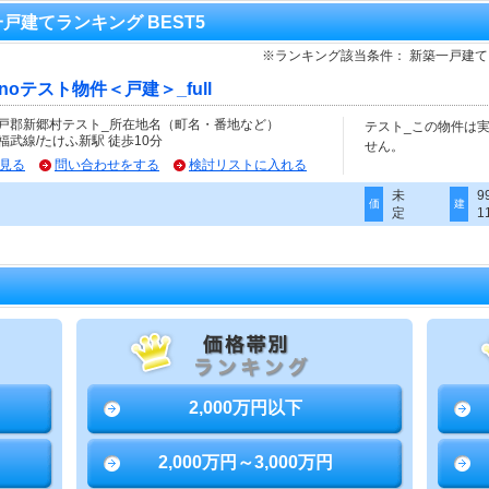
一戸建てランキング BEST5
※ランキング該当条件： 新築一戸建
cinoテスト物件＜戸建＞_full
戸郡新郷村テスト_所在地名（町名・番地など）
テスト_この物件は
福武線/たけふ新駅 徒歩10分
せん。
見る
問い合わせをする
検討リストに入れる
未
9
価
建
定
1
2,000万円以下
2,000万円～3,000万円