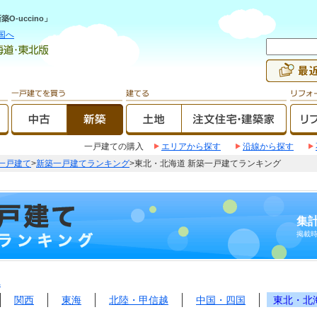
-uccino」
国へ
一戸建ての購入
エリアから探す
沿線から探す
一戸建て
>
新築一戸建てランキング
>東北・北海道 新築一戸建てランキング
集計
掲載
へ
関西
東海
北陸・甲信越
中国・四国
東北・北