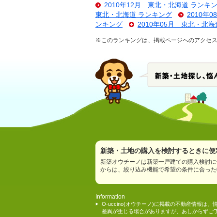
2010年12月 東北・北海道 ランキ
東北・北海道 ランキング
2010年
ンキング
2010年05月 東北・北
※このランキングは、掲載ページへのアクセ
新築・土地の購入を検討するときに便利
新築オウチーノは新築一戸建ての購入検討に
からは、絞り込み機能で希望の条件に合った
Information
O-uccino(オウチーノ)に掲載の不動産
差異が生じる場合がありますが、あしからずご