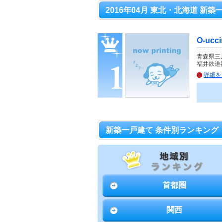
2016年04月 東北・北海道 新築
O-uc
青森県三
福井鉄道
詳細を
新築一戸建て 条件別ランキング
首都圏
関西