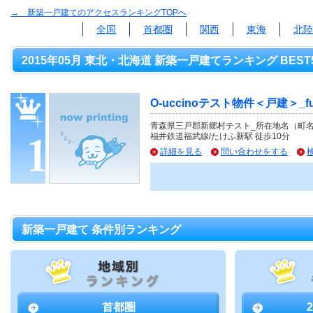
→ 新築一戸建てのアクセスランキングTOPへ
全国
首都圏
関西
東海
北陸
2015年05月 東北・北海道 新築一戸建てランキング BEST
O-uccinoテスト物件＜戸建＞_fu
青森県三戸郡新郷村テスト_所在地名（町
福井鉄道福武線/たけふ新駅 徒歩10分
詳細を見る
問い合わせをする
新築一戸建て 条件別ランキング
首都圏