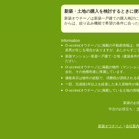
新築・土地の購入を検討するときに便利
新築オウチーノは新築一戸建ての購入検討に
からは、絞り込み機能で希望の条件に合った
Information
O-uccino(オウチーノ)に掲載の不動産
差異が生じる場合がありますが、あしからずご
新築マンション･新築一戸建て･土地（建築条
ださい。
O-uccino(オウチーノ)に掲載の物件（
会社、その他権利者に帰属しています。
価格表示は物件の総額で、消費税が課税される
一部、完成後1年以上を経過した未入居物件が
O-uccino(オウチーノ)に掲載している土
新築のお
中古のお役立ち：
新築オウチーノ
|
会社案