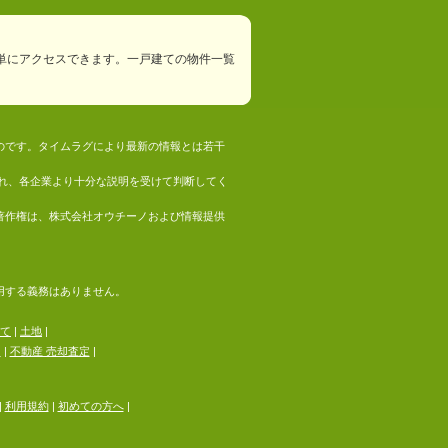
単にアクセスできます。一戸建ての物件一覧
ものです。タイムラグにより最新の情報とは若干
れ、各企業より十分な説明を受けて判断してく
の著作権は、株式会社オウチーノおよび情報提供
採用する義務はありません。
て
|
土地
|
る
|
不動産 売却査定
|
|
利用規約
|
初めての方へ
|