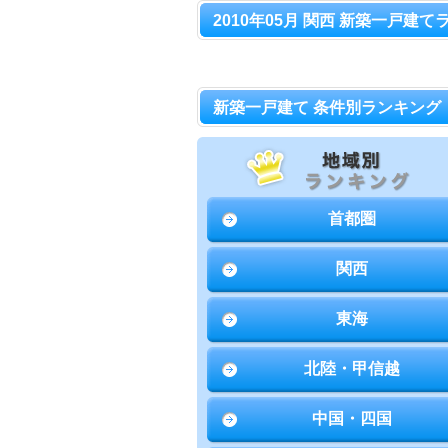
2010年05月 関西 新築一戸建て
新築一戸建て 条件別ランキング
首都圏
関西
東海
北陸・甲信越
中国・四国