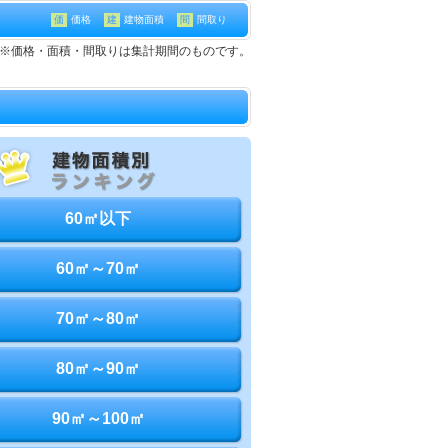
価
価格
建
建物面積
間
間取り
て※価格・面積・間取りは集計期間のものです。
60㎡以下
60㎡～70㎡
70㎡～80㎡
80㎡～90㎡
90㎡～100㎡