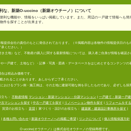
な、新築O-uccino（新築オウチーノ）について
便利な機能や、情報をいっぱい掲載しています。また、周辺の一戸建て情報へも簡
物件を探すことが出来ます。
情報は、情報提供会社の責任のもとに発信されております。（※掲載内容は各物件の情報提供日の
了承ください。）
件付き土地）など、不動産の購入に関する最新情報については、購入者ご自身が情報を確認さ
マンションや一戸建て、土地など）・記事・写真・図表・データベースをはじめとするコンテンツ
場合は税込み価格です。
掲載されることがあります。あしからずご了承ください。
地の情報におけるプラン例・施工例は、その土地に建築可能な例を示したものであり、必ずしも
役立ち：
不動産情報
マンション・新築マンション・分譲マンション
|
一戸建て・新築一戸建
中古マンションを探す
|
中古一戸建てを探す
|
リノベーション物件を探す
|
リフォームをす
賃貸のお役立ち：
賃貸
|
家づくり・設計のお役立ち：
建築家・建築設計事務所を探す
|
内
|
各種お問い合わせ
|
新築オウチーノへの掲載ご希望
|
リンクについて
|
個人情報保護方針
O-uccino(オウチーノ）は株式会社オウチーノの登録商標です。