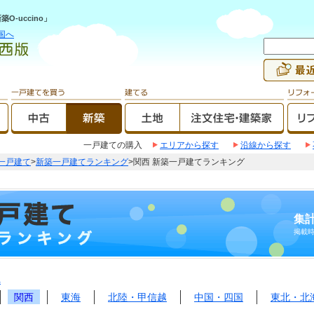
-uccino」
国へ
一戸建ての購入
エリアから探す
沿線から探す
一戸建て
>
新築一戸建てランキング
>関西 新築一戸建てランキング
集計
掲載
へ
関西
東海
北陸・甲信越
中国・四国
東北・北