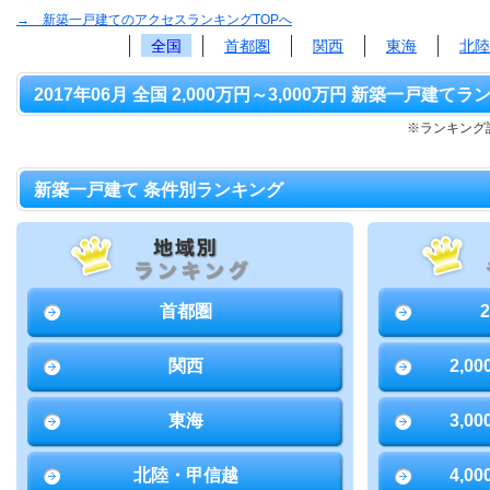
→ 新築一戸建てのアクセスランキングTOPへ
全国
首都圏
関西
東海
北陸
2017年06月 全国 2,000万円～3,000万円 新築一戸建てラ
※ランキング該
新築一戸建て 条件別ランキング
首都圏
関西
2,0
東海
3,0
北陸・甲信越
4,0