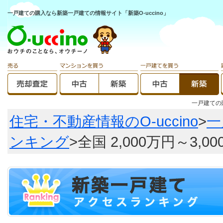
一戸建ての購入なら新築一戸建ての情報サイト「新築O-uccino」
一戸建て
住宅・不動産情報のO-uccino
>
一
ンキング
>全国 2,000万円～3