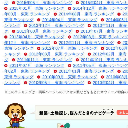
グ
2015年05月 東海 ランキング
2015年04月 東海 ラン
2015年01月 東海 ランキング
2014年12月 東海 ランキング
年09月 東海 ランキング
2014年08月 東海 ランキング
2
東海 ランキング
2014年04月 東海 ランキング
2014年0
ンキング
2013年12月 東海 ランキング
2013年11月 東
グ
2013年08月 東海 ランキング
2013年07月 東海 ラン
2013年04月 東海 ランキング
2013年03月 東海 ランキング
年12月 東海 ランキング
2012年11月 東海 ランキング
2
東海 ランキング
2012年07月 東海 ランキング
2012年0
ンキング
2012年03月 東海 ランキング
2012年02月 東
グ
2011年11月 東海 ランキング
2011年10月 東海 ラン
2011年07月 東海 ランキング
2011年05月 東海 ランキング
年02月 東海 ランキング
2011年01月 東海 ランキング
2
東海 ランキング
2010年09月 東海 ランキング
2010年0
ンキング
2010年05月 東海 ランキング
2010年04月 東
※このランキングは、掲載ページへのアクセス数などをもとにオウチーノ独自の