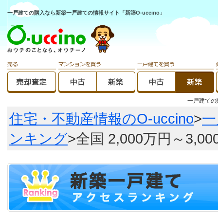
一戸建ての購入なら新築一戸建ての情報サイト「新築O-uccino」
一戸建て
住宅・不動産情報のO-uccino
>
一
ンキング
>全国 2,000万円～3