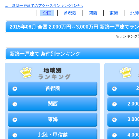
→ 新築一戸建てのアクセスランキングTOPへ
全国
首都圏
関西
東海
北陸
2015年06月 全国 2,000万円～3,000万円 新築一戸建てラ
※ランキング該
新築一戸建て 条件別ランキング
首都圏
関西
2,0
東海
3,0
北陸・甲信越
4,0