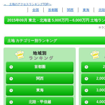
→ 土地のアクセスランキングTOPへ
全国
首都圏
関西
東海
北陸
2015年09月 東北・北海道 5,000万円～6,000万円 土地ラ
※ラ
土地 カテゴリー別ランキング
首都圏
関西
2,0
東海
3,0
北陸・甲信越
4,0