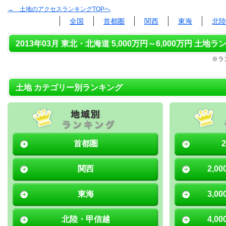
→ 土地のアクセスランキングTOPへ
全国
首都圏
関西
東海
北陸
2013年03月 東北・北海道 5,000万円～6,000万円 土地ラ
※ラ
土地 カテゴリー別ランキング
首都圏
関西
2,0
東海
3,0
北陸・甲信越
4,0