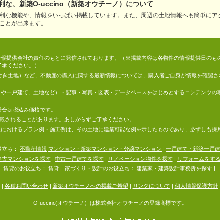
な、新築O-uccino（新築オウチーノ）について
利な機能や、情報をいっぱい掲載しています。また、周辺の土地情報へも簡単にア
ことが出来ます。
情報は、情報提供会社の責任のもとに発信されております。（※掲載内容は各物件の情報提供日の
了承ください。）
件付き土地）など、不動産の購入に関する最新情報については、購入者ご自身が情報を確認さ
マンションや一戸建て、土地など）・記事・写真・図表・データベースをはじめとするコンテンツ
場合は税込み価格です。
掲載されることがあります。あしからずご了承ください。
地の情報におけるプラン例・施工例は、その土地に建築可能な例を示したものであり、必ずしも
役立ち：
不動産情報
マンション・新築マンション・分譲マンション
|
一戸建て・新築一戸建
中古マンションを探す
|
中古一戸建てを探す
|
リノベーション物件を探す
|
リフォームをす
賃貸のお役立ち：
賃貸
|
家づくり・設計のお役立ち：
建築家・建築設計事務所を探す
|
内
|
各種お問い合わせ
|
新築オウチーノへの掲載ご希望
|
リンクについて
|
個人情報保護方針
O-uccino(オウチーノ）は株式会社オウチーノの登録商標です。