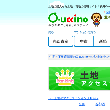
土地の購入なら土地・宅地の情報サイト「新築O-uc
全
住宅・不動産情報のO-uccino
>
土地
>
土地ラン
→ 土地のアクセスランキングTOPへ
全国
首都圏