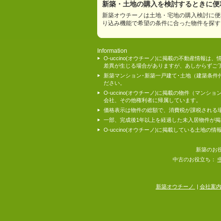
新築・土地の購入を検討するときに便利
新築オウチーノは土地・宅地の購入検討に便
り込み機能で希望の条件に合った物件を探す
Information
O-uccino(オウチーノ)に掲載の不動産
差異が生じる場合がありますが、あしからずご
新築マンション･新築一戸建て･土地（建築条
ださい。
O-uccino(オウチーノ)に掲載の物件（
会社、その他権利者に帰属しています。
価格表示は物件の総額で、消費税が課税される
一部、完成後1年以上を経過した未入居物件が
O-uccino(オウチーノ)に掲載している土
新築のお
中古のお役立ち：
新築オウチーノ
|
会社案