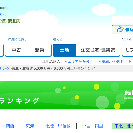
cino」
国へ
土地の購入
エリアから探す
沿線から探す
キング
>東北・北海道 5,000万円～6,000万円土地ランキング
集計
掲載
関西
東海
北陸・甲信越
中国・四国
東北・北