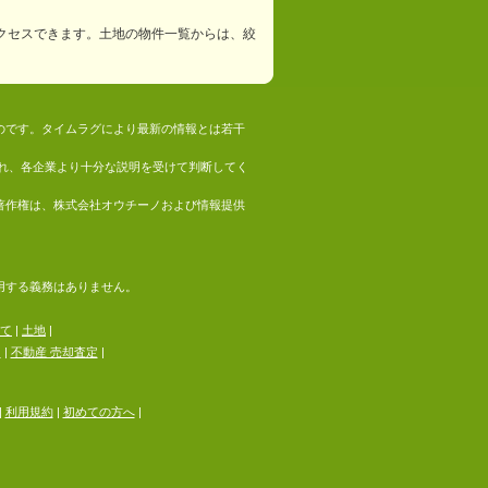
クセスできます。土地の物件一覧からは、絞
ものです。タイムラグにより最新の情報とは若干
れ、各企業より十分な説明を受けて判断してく
の著作権は、株式会社オウチーノおよび情報提供
採用する義務はありません。
て
|
土地
|
る
|
不動産 売却査定
|
|
利用規約
|
初めての方へ
|