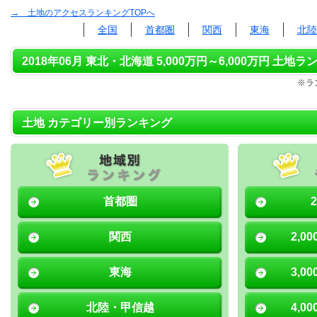
→ 土地のアクセスランキングTOPへ
全国
首都圏
関西
東海
北陸
2018年06月 東北・北海道 5,000万円～6,000万円 土地ラ
※ラ
土地 カテゴリー別ランキング
首都圏
関西
2,0
東海
3,0
北陸・甲信越
4,0