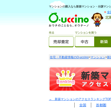
マンションの購入なら新築マンション・分譲マンショ
全
住宅・不動産情報のO-uccino
>
マンション
>
新
→ 新築マンションのアクセスランキングTO
全国
首都圏