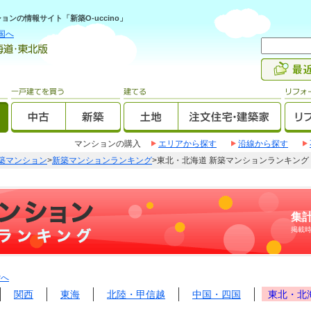
ンの情報サイト「新築O-uccino」
国へ
マンションの購入
エリアから探す
沿線から探す
築マンション
>
新築マンションランキング
>東北・北海道 新築マンションランキング
集計
掲載
Pへ
関西
東海
北陸・甲信越
中国・四国
東北・北