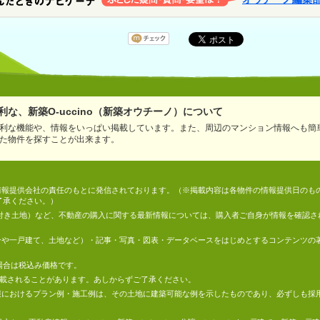
な、新築O-uccino（新築オウチーノ）について
利な機能や、情報をいっぱい掲載しています。また、周辺のマンション情報へも簡
た物件を探すことが出来ます。
情報は、情報提供会社の責任のもとに発信されております。（※掲載内容は各物件の情報提供日の
了承ください。）
件付き土地）など、不動産の購入に関する最新情報については、購入者ご自身が情報を確認さ
マンションや一戸建て、土地など）・記事・写真・図表・データベースをはじめとするコンテンツ
場合は税込み価格です。
掲載されることがあります。あしからずご了承ください。
地の情報におけるプラン例・施工例は、その土地に建築可能な例を示したものであり、必ずしも