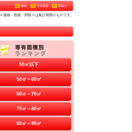
価
価格
専
専有面積
間
間取り
ン※価格・面積・間取りは集計期間のものです。
50㎡以下
50㎡～60㎡
60㎡～70㎡
70㎡～80㎡
80㎡～90㎡