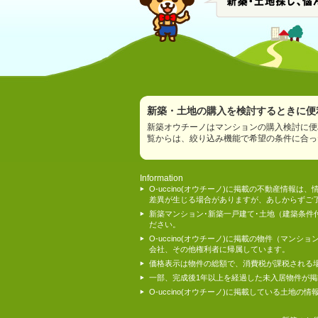
新築・土地の購入を検討するときに便利
新築オウチーノはマンションの購入検討に便
覧からは、絞り込み機能で希望の条件に合っ
Information
O-uccino(オウチーノ)に掲載の不動産
差異が生じる場合がありますが、あしからずご
新築マンション･新築一戸建て･土地（建築条
ださい。
O-uccino(オウチーノ)に掲載の物件（
会社、その他権利者に帰属しています。
価格表示は物件の総額で、消費税が課税される
一部、完成後1年以上を経過した未入居物件が
O-uccino(オウチーノ)に掲載している土