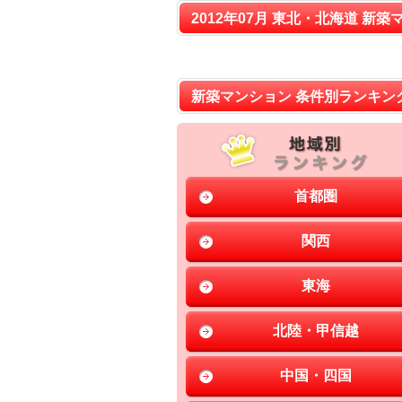
2012年07月 東北・北海道 新築
新築マンション 条件別ランキン
首都圏
関西
東海
北陸・甲信越
中国・四国