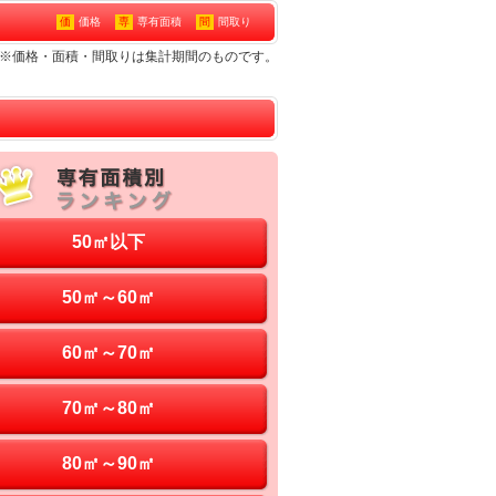
価
価格
専
専有面積
間
間取り
ン※価格・面積・間取りは集計期間のものです。
50㎡以下
50㎡～60㎡
60㎡～70㎡
70㎡～80㎡
80㎡～90㎡