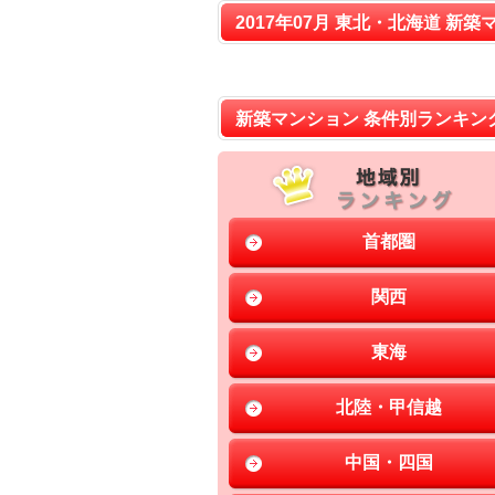
2017年07月 東北・北海道 新築
新築マンション 条件別ランキン
首都圏
関西
東海
北陸・甲信越
中国・四国