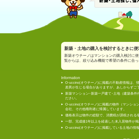
新築・土地の購入を検討するときに便利
新築オウチーノはマンションの購入検討に便
覧からは、絞り込み機能で希望の条件に合っ
Information
O-uccino(オウチーノ)に掲載の不動産
差異が生じる場合がありますが、あしからずご
新築マンション･新築一戸建て･土地（建築条
ださい。
O-uccino(オウチーノ)に掲載の物件（
会社、その他権利者に帰属しています。
価格表示は物件の総額で、消費税が課税される
一部、完成後1年以上を経過した未入居物件が
O-uccino(オウチーノ)に掲載している土