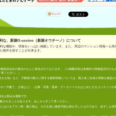
な、新築O-uccino（新築オウチーノ）について
利な機能や、情報をいっぱい掲載しています。また、周辺のマンション情報へも簡
た物件を探すことが出来ます。
情報は、情報提供会社の責任のもとに発信されております。（※掲載内容は各物件の情報提供日の
了承ください。）
件付き土地）など、不動産の購入に関する最新情報については、購入者ご自身が情報を確認さ
マンションや一戸建て、土地など）・記事・写真・図表・データベースをはじめとするコンテンツ
場合は税込み価格です。
掲載されることがあります。あしからずご了承ください。
地の情報におけるプラン例・施工例は、その土地に建築可能な例を示したものであり、必ずしも