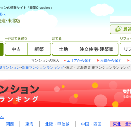
ンの情報サイト「新築O-uccino」
国へ
マンションの購入
エリアから探す
沿線から探す
築マンション
>
新築マンションランキング
>東北・北海道 新築マンションランキング
集計
掲載
Pへ
関西
東海
北陸・甲信越
中国・四国
東北・北