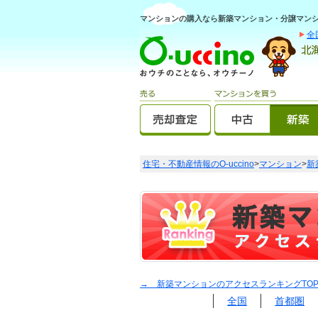
マンションの購入なら新築マンション・分譲マンショ
全
住宅・不動産情報のO-uccino
>
マンション
>
新
→ 新築マンションのアクセスランキングTO
全国
首都圏